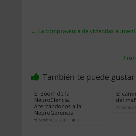
←
La compraventa de viviendas aument
Trum
También te puede gustar
El Boom de la
El cami
NeuroCiencia.
del ma
Acercándonos a la
febrero 
NeuroGerencia
octubre 22, 2015
0