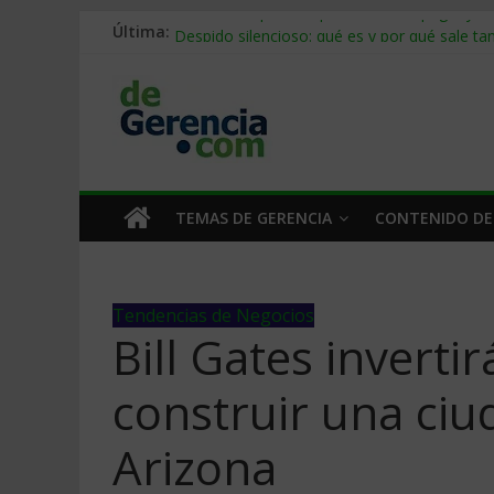
Última:
Stablecoins para empresas: cómo pagar y c
Despido silencioso: qué es y por qué sale ta
IA en selección de personal: cómo auditarla
Trabajo forzoso en la cadena de suministro:
Mercado hispano de EE. UU.: cómo segmenta
TEMAS DE GERENCIA
CONTENIDO DE
Tendencias de Negocios
Bill Gates invert
construir una ciu
Arizona