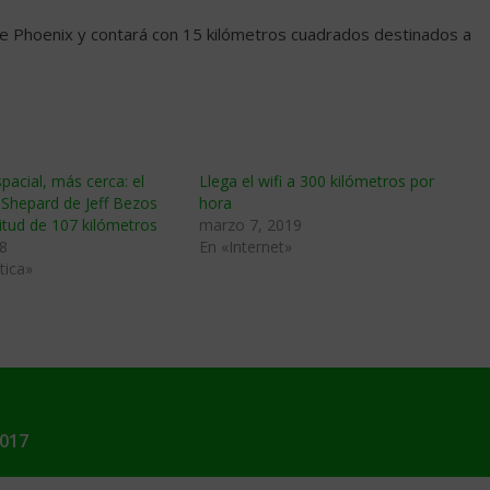
de Phoenix y contará con 15 kilómetros cuadrados destinados a
pacial, más cerca: el
Llega el wifi a 300 kilómetros por
Shepard de Jeff Bezos
hora
titud de 107 kilómetros
marzo 7, 2019
8
En «Internet»
tica»
2017