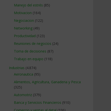
Manejo del estrés
(85)
Motivacion
(164)
Negociacion
(122)
Networking
(49)
Productividad
(123)
Reuniones de negocios
(24)
Toma de decisiones
(87)
Trabajo en equipo
(118)
Industrias
(4.874)
Aeronautica
(95)
Alimentos, Agricultura, Ganaderia y Pesca
(325)
Automotriz
(379)
Banca y Servicios Financieros
(910)
Comercio y ventas al detal
(336)