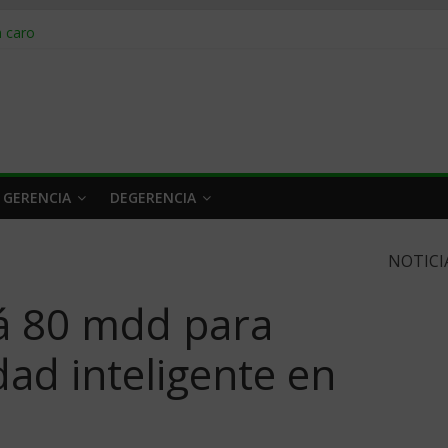
obrar en 2026
n caro
 a tiempo
 qué hacer
rlo y venderle
 GERENCIA
DEGERENCIA
NOTICI
irá 80 mdd para
dad inteligente en