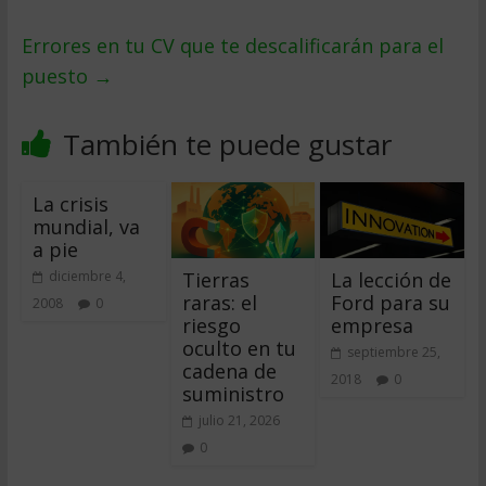
Errores en tu CV que te descalificarán para el
puesto
→
También te puede gustar
La crisis
mundial, va
a pie
Tierras
La lección de
diciembre 4,
raras: el
Ford para su
2008
0
riesgo
empresa
oculto en tu
septiembre 25,
cadena de
2018
0
suministro
julio 21, 2026
0