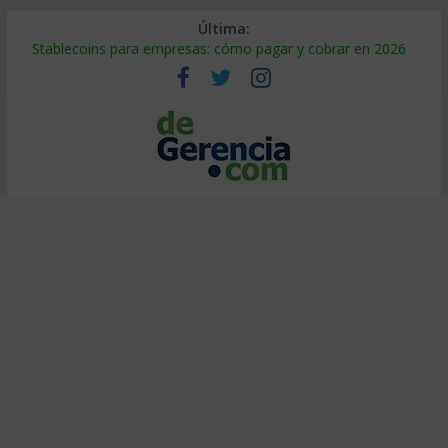
Última:
Stablecoins para empresas: cómo pagar y cobrar en 2026
Despido silencioso: qué es y por qué sale tan caro
IA en selección de personal: cómo auditarla a tiempo
Trabajo forzoso en la cadena de suministro: qué hacer
Mercado hispano de EE. UU.: cómo segmentarlo y venderle