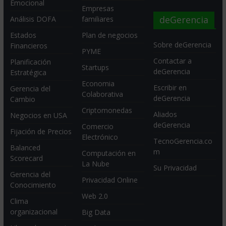
Emocional
Empresas
deGerencia
Análisis DOFA
familiares
Estados
Plan de negocios
Sobre deGerencia
Financieros
PYME
Contactar a
Planificación
Startups
deGerencia
Estratégica
Economia
Escribir en
Gerencia del
Colaborativa
deGerencia
Cambio
Criptomonedas
Aliados
Negocios en USA
deGerencia
Comercio
Fijación de Precios
Electrónico
TecnoGerencia.co
Balanced
m
Computación en
Scorecard
La Nube
Su Privacidad
Gerencia del
Privacidad Online
Conocimiento
Web 2.0
Clima
organizacional
Big Data