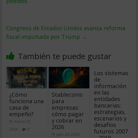
pedidos
Congreso de Estados Unidos avanza reforma
fiscal impulsada por Trump
→
También te puede gustar
Los sistemas
de
información
en las
¿Cómo
Stablecoins
entidades
funciona una
para
bancarias:
casa de
empresas:
estrategias,
empeño?
cómo pagar
escenarios y
y cobrar en
marzo 27,
desafíos
2026
2020
0
futuros 2007
julio 29, 2026
– 2010