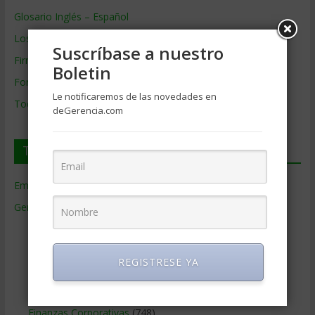
Glosario Inglés – Español
Los mejores MBA
Suscríbase a nuestro
Firmas de Gerencia
Boletin
Formación de Gerencia
Le notificaremos de las novedades en
Todos los Temas
deGerencia.com
Temas de Gerencia
Empresas de Gerencia
(38)
Gerencia
(9.481)
Ciencias Económicas
(80)
Contabilidad
(466)
REGISTRESE YA
Educacion Gerencial
(454)
Estrategia Empresarial
(304)
Finanzas Corporativas
(748)