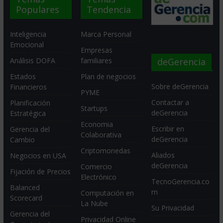
Populares
Tendencia
Inteligencia
Marca Personal
Emocional
Empresas
deGerencia
Análisis DOFA
familiares
Estados
Plan de negocios
Sobre deGerencia
Financieros
PYME
Contactar a
Planificación
Startups
deGerencia
Estratégica
Economia
Escribir en
Gerencia del
Colaborativa
deGerencia
Cambio
Criptomonedas
Aliados
Negocios en USA
deGerencia
Comercio
Fijación de Precios
Electrónico
TecnoGerencia.co
Balanced
m
Computación en
Scorecard
La Nube
Su Privacidad
Gerencia del
Privacidad Online