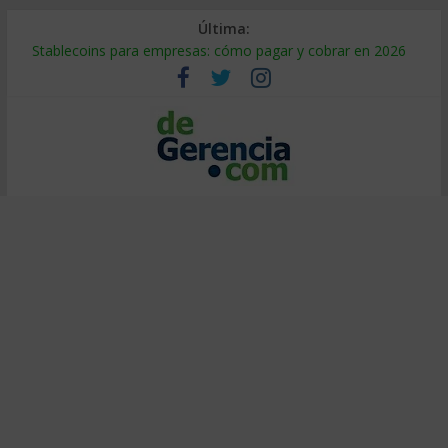
Última:
Stablecoins para empresas: cómo pagar y cobrar en 2026
Despido silencioso: qué es y por qué sale tan caro
IA en selección de personal: cómo auditarla a tiempo
Trabajo forzoso en la cadena de suministro: qué hacer
Mercado hispano de EE. UU.: cómo segmentarlo y venderle