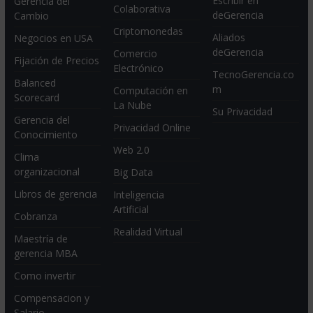
Escribir en
Gerencia del
Colaborativa
deGerencia
Cambio
Criptomonedas
Aliados
Negocios en USA
deGerencia
Comercio
Fijación de Precios
Electrónico
TecnoGerencia.co
Balanced
m
Computación en
Scorecard
La Nube
Su Privacidad
Gerencia del
Privacidad Online
Conocimiento
Web 2.0
Clima
organizacional
Big Data
Libros de gerencia
Inteligencia
Artificial
Cobranza
Realidad Virtual
Maestría de
gerencia MBA
Como invertir
Compensacion y
Salario