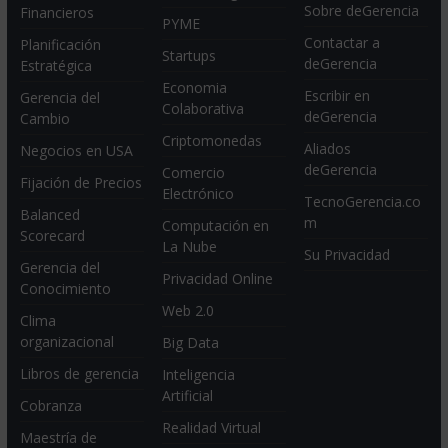
Sobre deGerencia
Financieros
PYME
Contactar a
Planificación
Startups
deGerencia
Estratégica
Economia
Escribir en
Gerencia del
Colaborativa
deGerencia
Cambio
Criptomonedas
Aliados
Negocios en USA
deGerencia
Comercio
Fijación de Precios
Electrónico
TecnoGerencia.co
Balanced
m
Computación en
Scorecard
La Nube
Su Privacidad
Gerencia del
Privacidad Online
Conocimiento
Web 2.0
Clima
organizacional
Big Data
Libros de gerencia
Inteligencia
Artificial
Cobranza
Realidad Virtual
Maestría de