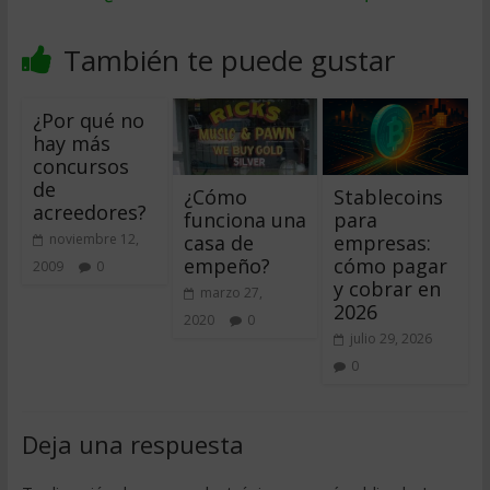
También te puede gustar
¿Por qué no
hay más
concursos
de
¿Cómo
Stablecoins
acreedores?
funciona una
para
casa de
empresas:
noviembre 12,
empeño?
cómo pagar
2009
0
y cobrar en
marzo 27,
2026
2020
0
julio 29, 2026
0
Deja una respuesta