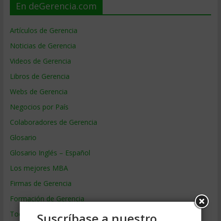
En deGerencia.com
Artículos de Gerencia
Noticias de Gerencia
Videos de Gerencia
Libros de Gerencia
Webs de Gerencia
Negocios por País
Colaboradores de Gerencia
Glosario
Glosario Inglés – Español
Los mejores MBA
Firmas de Gerencia
Formación de Gerencia
Todos los Temas
Suscríbase a nuestro