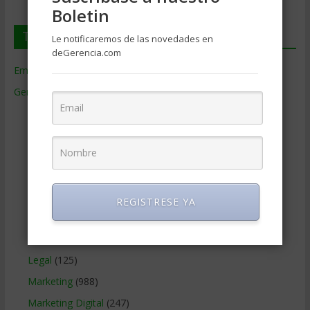
Boletin
Temas de Gerencia
Le notificaremos de las novedades en
deGerencia.com
Empresas de Gerencia
(38)
Gerencia
(9.481)
Ciencias Económicas
(80)
Contabilidad
(466)
Educacion Gerencial
(454)
Estrategia Empresarial
(304)
Finanzas Corporativas
(748)
REGISTRESE YA
Gerencia social y ambiental
(223)
Gobierno Corporativo
(11)
Legal
(125)
Marketing
(988)
Marketing Digital
(247)