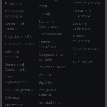
Sobre deGerencia
Financieros
PYME
Contactar a
Planificación
Startups
deGerencia
Estratégica
Economia
Escribir en
Gerencia del
Colaborativa
deGerencia
Cambio
Criptomonedas
Aliados
Negocios en USA
deGerencia
Comercio
Fijación de Precios
Electrónico
TecnoGerencia.co
Balanced
m
Computación en
Scorecard
La Nube
Su Privacidad
Gerencia del
Privacidad Online
Conocimiento
Web 2.0
Clima
organizacional
Big Data
Libros de gerencia
Inteligencia
Artificial
Cobranza
Realidad Virtual
Maestría de