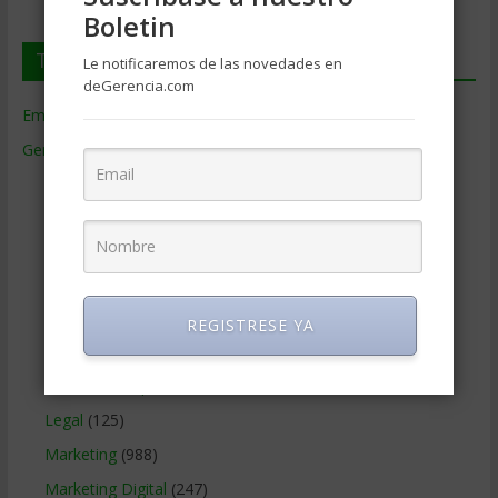
Boletin
Temas de Gerencia
Le notificaremos de las novedades en
deGerencia.com
Empresas de Gerencia
(38)
Gerencia
(9.477)
Ciencias Económicas
(80)
Contabilidad
(466)
Educacion Gerencial
(454)
Estrategia Empresarial
(304)
Finanzas Corporativas
(748)
REGISTRESE YA
Gerencia social y ambiental
(223)
Gobierno Corporativo
(11)
Legal
(125)
Marketing
(988)
Marketing Digital
(247)