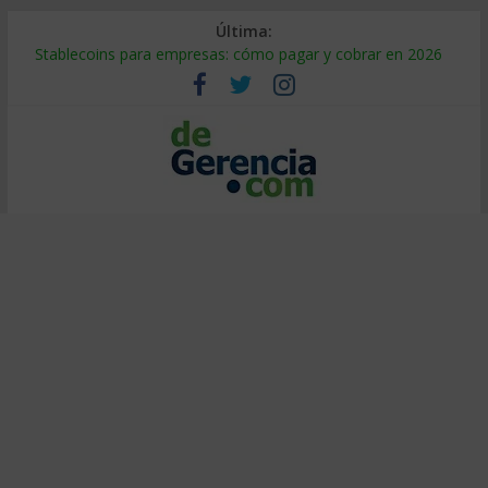
Última:
Stablecoins para empresas: cómo pagar y cobrar en 2026
Despido silencioso: qué es y por qué sale tan caro
IA en selección de personal: cómo auditarla a tiempo
Trabajo forzoso en la cadena de suministro: qué hacer
Mercado hispano de EE. UU.: cómo segmentarlo y venderle