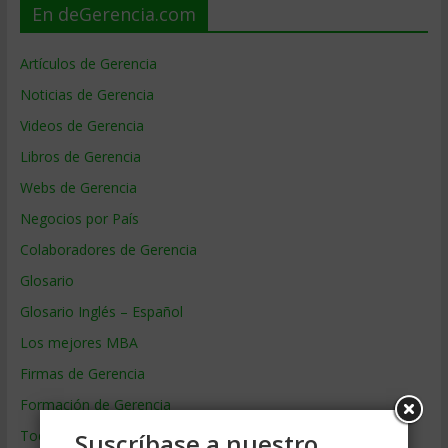
En deGerencia.com
Artículos de Gerencia
Noticias de Gerencia
Videos de Gerencia
Libros de Gerencia
Webs de Gerencia
Negocios por País
Colaboradores de Gerencia
Glosario
Glosario Inglés – Español
Los mejores MBA
Firmas de Gerencia
Formación de Gerencia
Todos los Temas
Suscríbase a nuestro