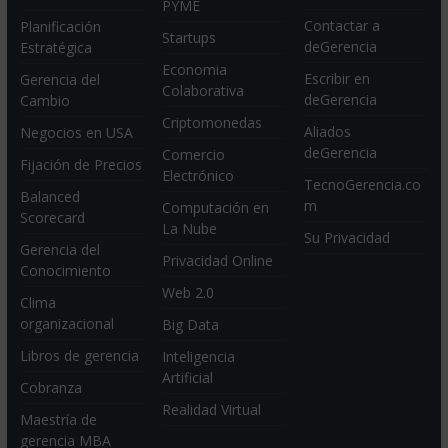
PYME
Contactar a
Planificación
Startups
deGerencia
Estratégica
Economia
Escribir en
Gerencia del
Colaborativa
deGerencia
Cambio
Criptomonedas
Aliados
Negocios en USA
deGerencia
Comercio
Fijación de Precios
Electrónico
TecnoGerencia.co
Balanced
m
Computación en
Scorecard
La Nube
Su Privacidad
Gerencia del
Privacidad Online
Conocimiento
Web 2.0
Clima
organizacional
Big Data
Libros de gerencia
Inteligencia
Artificial
Cobranza
Realidad Virtual
Maestría de
gerencia MBA