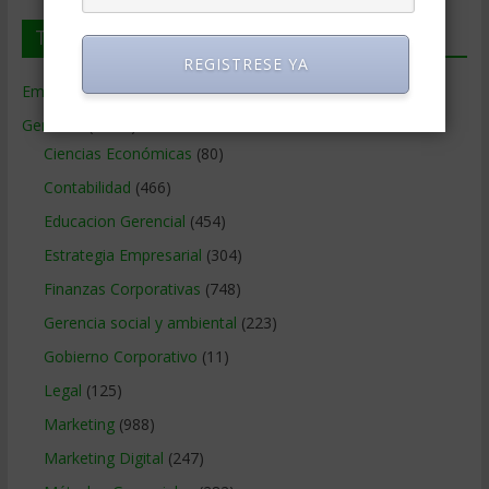
Temas de Gerencia
REGISTRESE YA
Empresas de Gerencia
(38)
Gerencia
(9.481)
Ciencias Económicas
(80)
Contabilidad
(466)
Educacion Gerencial
(454)
Estrategia Empresarial
(304)
Finanzas Corporativas
(748)
Gerencia social y ambiental
(223)
Gobierno Corporativo
(11)
Legal
(125)
Marketing
(988)
Marketing Digital
(247)