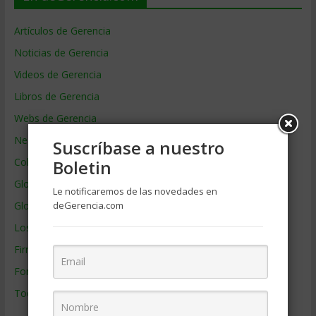
Artículos de Gerencia
Noticias de Gerencia
Videos de Gerencia
Libros de Gerencia
Webs de Gerencia
Negocios por País
Suscríbase a nuestro
Colaboradores de Gerencia
Boletin
Glosario
Le notificaremos de las novedades en
deGerencia.com
Glosario Inglés – Español
Los mejores MBA
Firmas de Gerencia
Formación de Gerencia
Todos los Temas