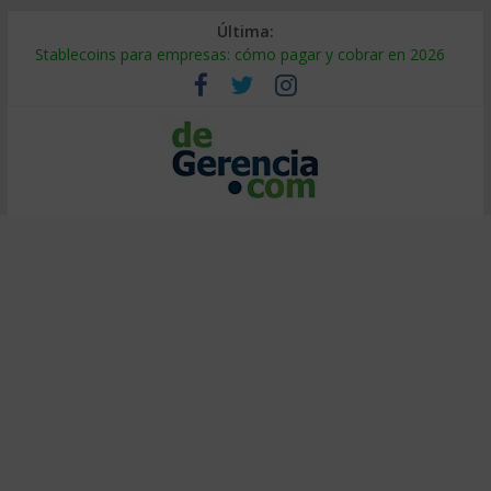
Última:
Stablecoins para empresas: cómo pagar y cobrar en 2026
Despido silencioso: qué es y por qué sale tan caro
IA en selección de personal: cómo auditarla a tiempo
Trabajo forzoso en la cadena de suministro: qué hacer
Mercado hispano de EE. UU.: cómo segmentarlo y venderle