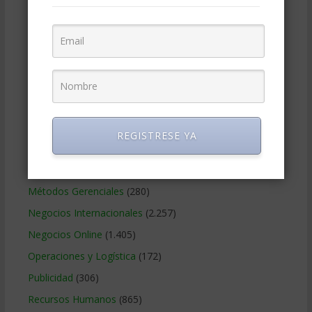
Educacion Gerencial
(454)
Estrategia Empresarial
(304)
Finanzas Corporativas
(748)
Gerencia social y ambiental
(223)
Gobierno Corporativo
(11)
Legal
(125)
REGISTRESE YA
Marketing
(988)
Marketing Digital
(247)
Métodos Gerenciales
(280)
Negocios Internacionales
(2.257)
Negocios Online
(1.405)
Operaciones y Logística
(172)
Publicidad
(306)
Recursos Humanos
(865)