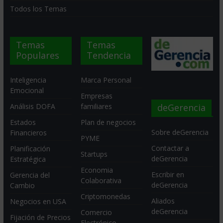
Todos los Temas
Temas
Temas
Populares
Tendencia
Inteligencia
Marca Personal
Emocional
Empresas
deGerencia
Análisis DOFA
familiares
Estados
Plan de negocios
Sobre deGerencia
Financieros
PYME
Contactar a
Planificación
Startups
deGerencia
Estratégica
Economia
Escribir en
Gerencia del
Colaborativa
deGerencia
Cambio
Criptomonedas
Aliados
Negocios en USA
deGerencia
Comercio
Fijación de Precios
Electrónico