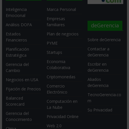
Inteligencia
Marca Personal
Emocional
Empresas
deGerencia
Análisis DOFA
familiares
Estados
Plan de negocios
Sobre deGerencia
Financieros
PYME
Contactar a
Planificación
Startups
deGerencia
Estratégica
Economia
Escribir en
Gerencia del
Colaborativa
deGerencia
Cambio
Criptomonedas
Aliados
Negocios en USA
deGerencia
Comercio
Fijación de Precios
Electrónico
TecnoGerencia.co
Balanced
m
Computación en
Scorecard
La Nube
Su Privacidad
Gerencia del
Privacidad Online
Conocimiento
Web 2.0
Clima