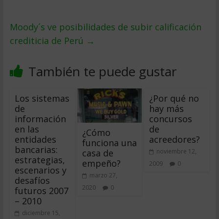
Moody´s ve posibilidades de subir calificación
crediticia de Perú
→
También te puede gustar
Los sistemas
¿Por qué no
de
hay más
información
concursos
en las
de
¿Cómo
entidades
acreedores?
funciona una
bancarias:
casa de
noviembre 12,
estrategias,
empeño?
2009
0
escenarios y
marzo 27,
desafíos
2020
0
futuros 2007
– 2010
diciembre 15,