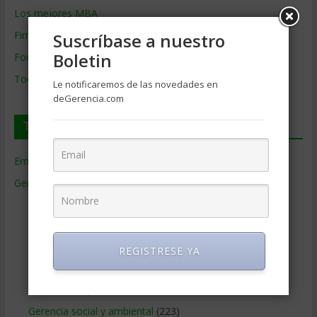
Los mejores MBA
Firmas de Gerencia
Suscríbase a nuestro
Boletin
Formación de Gerencia
Todos los Temas
Le notificaremos de las novedades en
deGerencia.com
Temas de Gerencia
Empresas de Gerencia
(38)
Gerencia
(9.481)
Ciencias Económicas
(80)
Contabilidad
(466)
Educacion Gerencial
(454)
REGISTRESE YA
Estrategia Empresarial
(304)
Finanzas Corporativas
(748)
Gerencia social y ambiental
(223)