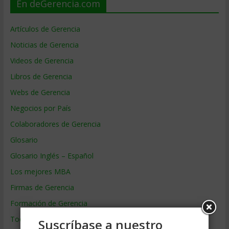
En deGerencia.com
Artículos de Gerencia
Noticias de Gerencia
Videos de Gerencia
Libros de Gerencia
Webs de Gerencia
Negocios por País
Colaboradores de Gerencia
Glosario
Glosario Inglés – Español
Los mejores MBA
Firmas de Gerencia
Formación de Gerencia
Todos los Temas
Suscríbase a nuestro