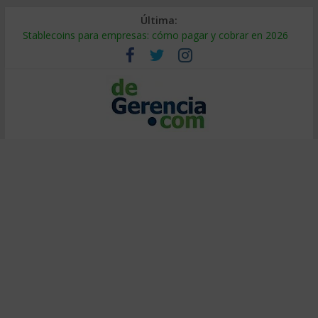
Última:
Stablecoins para empresas: cómo pagar y cobrar en 2026
Despido silencioso: qué es y por qué sale tan caro
IA en selección de personal: cómo auditarla a tiempo
Trabajo forzoso en la cadena de suministro: qué hacer
Mercado hispano de EE. UU.: cómo segmentarlo y venderle