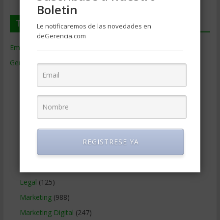
Boletin
Temas de Gerencia
Le notificaremos de las novedades en
deGerencia.com
Empresas de Gerencia
(38)
Gerencia
(9.477)
Ciencias Económicas
(80)
Contabilidad
(466)
Educacion Gerencial
(454)
Estrategia Empresarial
(304)
Finanzas Corporativas
(748)
REGISTRESE YA
Gerencia social y ambiental
(223)
Gobierno Corporativo
(11)
Legal
(125)
Marketing
(988)
Marketing Digital
(247)