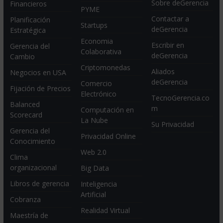
Sobre deGerencia
Financieros
PYME
Contactar a
Planificación
Startups
deGerencia
Estratégica
Economia
Escribir en
Gerencia del
Colaborativa
deGerencia
Cambio
Criptomonedas
Aliados
Negocios en USA
deGerencia
Comercio
Fijación de Precios
Electrónico
TecnoGerencia.co
Balanced
m
Computación en
Scorecard
La Nube
Su Privacidad
Gerencia del
Privacidad Online
Conocimiento
Web 2.0
Clima
organizacional
Big Data
Libros de gerencia
Inteligencia
Artificial
Cobranza
Realidad Virtual
Maestría de