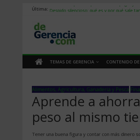
Última:
Stablecoins para empresas: cómo pagar y c
Despido silencioso: qué es y por qué sale ta
IA en selección de personal: cómo auditarla
Trabajo forzoso en la cadena de suministro:
Mercado hispano de EE. UU.: cómo segmenta
TEMAS DE GERENCIA
CONTENIDO DE
Alimentos, Agricultura, Ganaderia y Pesca
Fin
Aprende a ahorra
peso al mismo ti
Tener una buena figura y contar con más dinero 