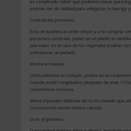
es complicado saber qué podemos hacer para logr
podrían ser de utilidad para adelgazar tu barriga y
Controla las porciones
Esto te ayudará a comer mejor y a no comprar co
porciones correctas, poner en un platillo la canti
una mano. En el caso de los vegetales podrías serv
sobrepasar un puñado.
Ahorra en helado
Corta plátanos en rodajas, ponlos en un recipiente
Cuando estén congelados (después de unas 12 hora
consistencia cremosa.
Ahora sí puedes disfrutar de tu rico helado que s
consumiendo mucho menos calorías.
Di no al gimnasio
Si en verdad quieres ahorrar dinero, entonces no 