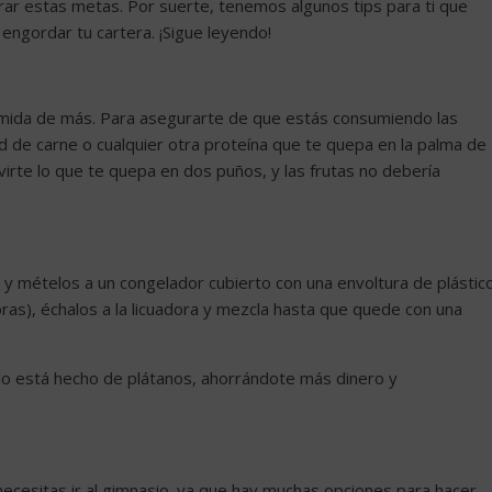
ar estas metas. Por suerte, tenemos algunos tips para ti que
 engordar tu cartera. ¡Sigue leyendo!
mida de más. Para asegurarte de que estás consumiendo las
dad de carne o cualquier otra proteína que te quepa en la palma de
irte lo que te quepa en dos puños, y las frutas no debería
 y mételos a un congelador cubierto con una envoltura de plástico
s), échalos a la licuadora y mezcla hasta que quede con una
ólo está hecho de plátanos, ahorrándote más dinero y
necesitas ir al gimnasio. ya que hay muchas opciones para hacer