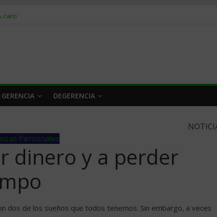
obrar en 2026
n caro
 a tiempo
 qué hacer
rlo y venderle
 GERENCIA
DEGERENCIA
NOTICI
anzas Personales
r dinero y a perder
empo
son dos de los sueños que todos tenemos. Sin embargo, a veces