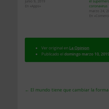
junio 9, 2019
el supermerc
En «Apps»
coronavirus
marzo 24, 2
En «Comercio
Ver original en
La Opinion
Publicado el
domingo marzo 10, 201
←
El mundo tiene que cambiar la forma d