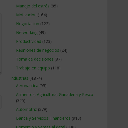
Manejo del estrés
(85)
Motivacion
(164)
Negociacion
(122)
Networking
(49)
Productividad
(123)
Reuniones de negocios
(24)
Toma de decisiones
(87)
Trabajo en equipo
(118)
Industrias
(4.874)
Aeronautica
(95)
Alimentos, Agricultura, Ganaderia y Pesca
(325)
Automotriz
(379)
Banca y Servicios Financieros
(910)
Comercio y ventas al detal
(336)