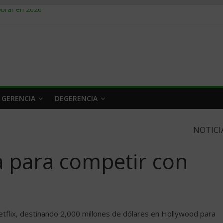
obrar en 2026
n caro
 a tiempo
 qué hacer
rlo y venderle
 GERENCIA
DEGERENCIA
NOTICI
a para competir con
Netflix, destinando 2,000 millones de dólares en Hollywood para