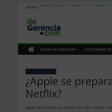
Última:
Stablecoins para empresas: cómo pagar y c
Despido silencioso: qué es y por qué sale ta
IA en selección de personal: cómo auditarla
Trabajo forzoso en la cadena de suministro:
Mercado hispano de EE. UU.: cómo segmenta
TEMAS DE GERENCIA
CONTENIDO DE
Entretenimiento
¿Apple se prepar
Netflix?
Apple ha insinuado un servicio de video similar a 