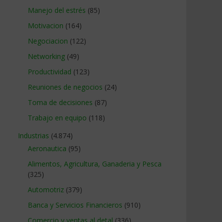
Manejo del estrés
(85)
Motivacion
(164)
Negociacion
(122)
Networking
(49)
Productividad
(123)
Reuniones de negocios
(24)
Toma de decisiones
(87)
Trabajo en equipo
(118)
Industrias
(4.874)
Aeronautica
(95)
Alimentos, Agricultura, Ganaderia y Pesca
(325)
Automotriz
(379)
Banca y Servicios Financieros
(910)
Comercio y ventas al detal
(336)