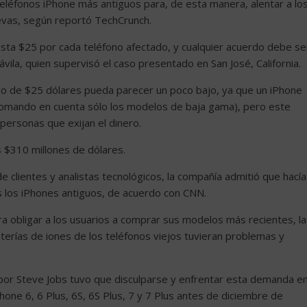
 teléfonos iPhone más antiguos para, de esta manera, alentar a lo
evas, según reportó TechCrunch.
ta $25 por cada teléfono afectado, y cualquier acuerdo debe se
vila, quien supervisó el caso presentado en San José, California.
go de $25 dólares pueda parecer un poco bajo, ya que un iPhone
omando en cuenta sólo los modelos de baja gama), pero este
personas que exijan el dinero.
s $310 millones de dólares.
 clientes y analistas tecnológicos, la compañía admitió que hacía
s los iPhones antiguos, de acuerdo con CNN.
a obligar a los usuarios a comprar sus modelos más recientes, la
terías de iones de los teléfonos viejos tuvieran problemas y
por Steve Jobs tuvo que disculparse y enfrentar esta demanda e
hone 6, 6 Plus, 6S, 6S Plus, 7 y 7 Plus antes de diciembre de