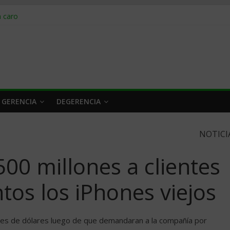
obrar en 2026
n caro
 a tiempo
 qué hacer
rlo y venderle
 GERENCIA
DEGERENCIA
NOTICI
500 millones a clientes
tos los iPhones viejos
es de dólares luego de que demandaran a la compañía por