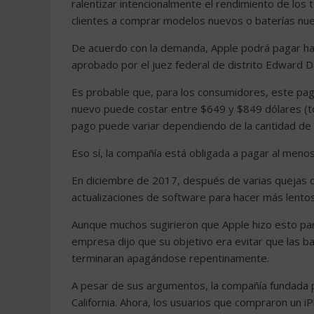
ralentizar intencionalmente el rendimiento de los
clientes a comprar modelos nuevos o baterías nu
De acuerdo con la demanda, Apple podrá pagar has
aprobado por el juez federal de distrito Edward Dá
Es probable que, para los consumidores, este pa
nuevo puede costar entre $649 y $849 dólares (t
pago puede variar dependiendo de la cantidad de 
Eso sí, la compañía está obligada a pagar al meno
En diciembre de 2017, después de varias quejas de
actualizaciones de software para hacer más lento
Aunque muchos sugirieron que Apple hizo esto par
empresa dijo que su objetivo era evitar que las ba
terminaran apagándose repentinamente.
A pesar de sus argumentos, la compañía fundada 
California. Ahora, los usuarios que compraron un iP