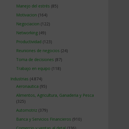
Manejo del estrés
(85)
Motivacion
(164)
Negociacion
(122)
Networking
(49)
Productividad
(123)
Reuniones de negocios
(24)
Toma de decisiones
(87)
Trabajo en equipo
(118)
Industrias
(4.874)
Aeronautica
(95)
Alimentos, Agricultura, Ganaderia y Pesca
(325)
Automotriz
(379)
Banca y Servicios Financieros
(910)
Comercio y ventas al detal
(336)