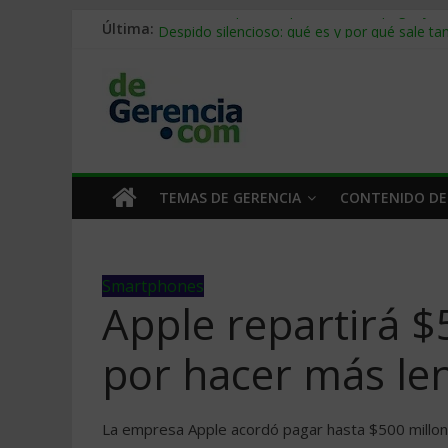
Última:
Stablecoins para empresas: cómo pagar y c
Despido silencioso: qué es y por qué sale ta
IA en selección de personal: cómo auditarla
Trabajo forzoso en la cadena de suministro:
Mercado hispano de EE. UU.: cómo segmenta
TEMAS DE GERENCIA
CONTENIDO DE
Smartphones
Apple repartirá $
por hacer más len
La empresa Apple acordó pagar hasta $500 millon