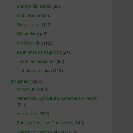
Manejo del estrés
(85)
Motivacion
(164)
Negociacion
(122)
Networking
(49)
Productividad
(123)
Reuniones de negocios
(24)
Toma de decisiones
(87)
Trabajo en equipo
(118)
Industrias
(4.874)
Aeronautica
(95)
Alimentos, Agricultura, Ganaderia y Pesca
(325)
Automotriz
(379)
Banca y Servicios Financieros
(910)
Comercio y ventas al detal
(336)