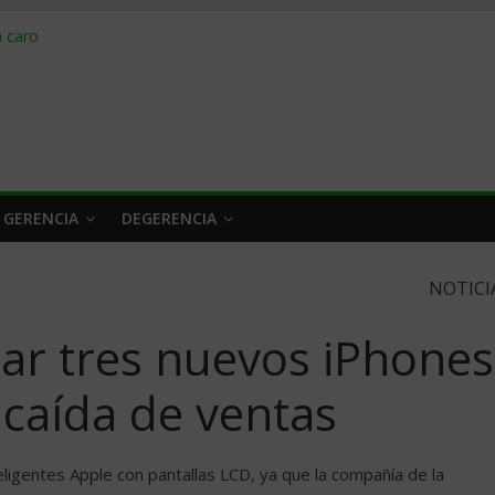
obrar en 2026
n caro
 a tiempo
 qué hacer
rlo y venderle
 GERENCIA
DEGERENCIA
NOTICI
ar tres nuevos iPhones
 caída de ventas
eligentes Apple con pantallas LCD, ya que la compañía de la