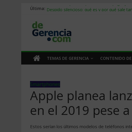
Última:
Stablecoins para empresas: cómo pagar y c
Despido silencioso: qué es y por qué sale ta
IA en selección de personal: cómo auditarla
Trabajo forzoso en la cadena de suministro:
Mercado hispano de EE. UU.: cómo segmenta
TEMAS DE GERENCIA
CONTENIDO DE
Smartphones
Apple planea lanz
en el 2019 pese a
Estos serían los últimos modelos de teléfonos int