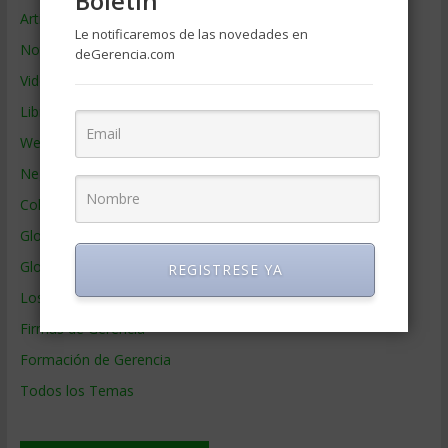
Boletin
Artículos de Gerencia
Le notificaremos de las novedades en
Noticias de Gerencia
deGerencia.com
Videos de Gerencia
Libros de Gerencia
Webs de Gerencia
Negocios por País
Colaboradores de Gerencia
Glosario
Glosario Inglés – Español
REGISTRESE YA
Los mejores MBA
Firmas de Gerencia
Formación de Gerencia
Todos los Temas