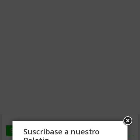
Suscríbase a nuestro
En deGerencia.com