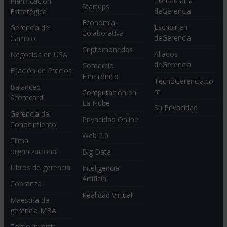
Contactar a
Planificación
Startups
deGerencia
Estratégica
Economia
Escribir en
Gerencia del
Colaborativa
deGerencia
Cambio
Criptomonedas
Aliados
Negocios en USA
deGerencia
Comercio
Fijación de Precios
Electrónico
TecnoGerencia.co
Balanced
m
Computación en
Scorecard
La Nube
Su Privacidad
Gerencia del
Privacidad Online
Conocimiento
Web 2.0
Clima
organizacional
Big Data
Libros de gerencia
Inteligencia
Artificial
Cobranza
Realidad Virtual
Maestría de
gerencia MBA
Como invertir