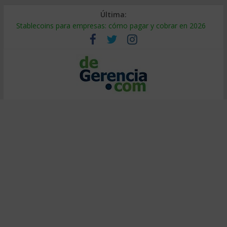
Última:
Stablecoins para empresas: cómo pagar y cobrar en 2026
Despido silencioso: qué es y por qué sale tan caro
IA en selección de personal: cómo auditarla a tiempo
Trabajo forzoso en la cadena de suministro: qué hacer
Mercado hispano de EE. UU.: cómo segmentarlo y venderle