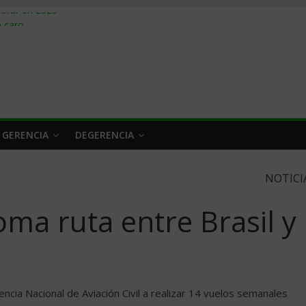
obrar en 2026
n caro
 a tiempo
 qué hacer
rlo y venderle
 GERENCIA
DEGERENCIA
NOTICI
oma ruta entre Brasil y
encia Nacional de Aviación Civil a realizar 14 vuelos semanales