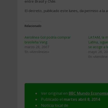
entre Brasil y Chile.
El decreto, publicado este lunes, da permiso a la ae
Relacionado
Aerolínea Gol podría comprar
LATAM, la m
brasileña Varig
Latina, sigu
marzo 28, 2007
se acoge a l
En «Aerolineas»
mayo 26, 2
En «Aeroline
Ver original en
BBC Mundo Economí
Publicado el
martes abril 8, 2014
Noticia local de