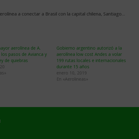
rolínea a conectar a Brasil con la capital chilena, Santiago…
ayor aerolínea de A.
Gobierno argentino autorizó a la
e los pasos de Avianca y
aerolínea low cost Andes a volar
ey de quiebras
199 rutas locales e internacionales
020
durante 15 años
as»
enero 10, 2019
En «Aerolineas»
a