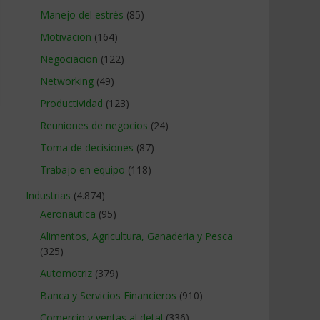
Manejo del estrés
(85)
Motivacion
(164)
Negociacion
(122)
Networking
(49)
Productividad
(123)
Reuniones de negocios
(24)
Toma de decisiones
(87)
Trabajo en equipo
(118)
Industrias
(4.874)
Aeronautica
(95)
Alimentos, Agricultura, Ganaderia y Pesca
(325)
Automotriz
(379)
Banca y Servicios Financieros
(910)
Comercio y ventas al detal
(336)