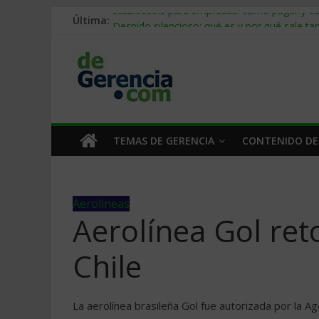
Última:
Stablecoins para empresas: cómo pagar y c
Despido silencioso: qué es y por qué sale ta
IA en selección de personal: cómo auditarla
Trabajo forzoso en la cadena de suministro:
Mercado hispano de EE. UU.: cómo segmenta
TEMAS DE GERENCIA
CONTENIDO DE
Aerolineas
Aerolínea Gol ret
Chile
La aerolínea brasileña Gol fue autorizada por la Ag