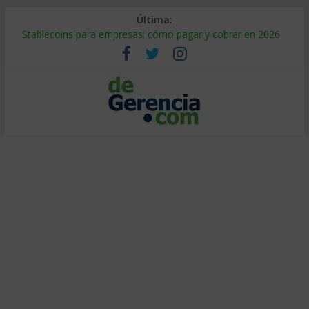
Última:
Stablecoins para empresas: cómo pagar y cobrar en 2026
Despido silencioso: qué es y por qué sale tan caro
IA en selección de personal: cómo auditarla a tiempo
Trabajo forzoso en la cadena de suministro: qué hacer
Mercado hispano de EE. UU.: cómo segmentarlo y venderle