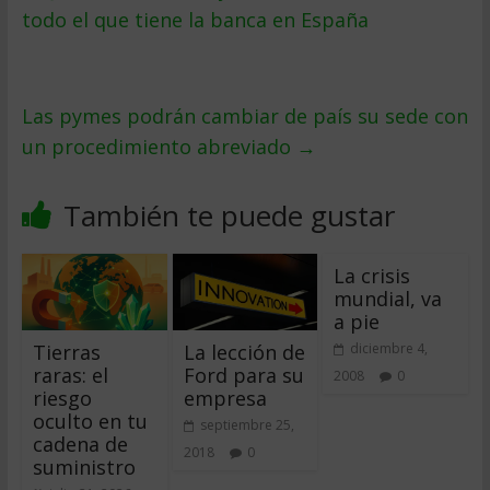
todo el que tiene la banca en España
Las pymes podrán cambiar de país su sede con
un procedimiento abreviado
→
También te puede gustar
La crisis
mundial, va
a pie
Tierras
La lección de
diciembre 4,
raras: el
Ford para su
2008
0
riesgo
empresa
oculto en tu
septiembre 25,
cadena de
2018
0
suministro