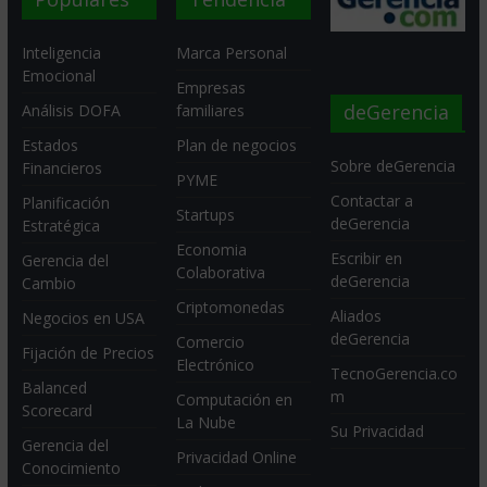
Inteligencia
Marca Personal
Emocional
Empresas
deGerencia
Análisis DOFA
familiares
Estados
Plan de negocios
Sobre deGerencia
Financieros
PYME
Contactar a
Planificación
Startups
deGerencia
Estratégica
Economia
Escribir en
Gerencia del
Colaborativa
deGerencia
Cambio
Criptomonedas
Aliados
Negocios en USA
deGerencia
Comercio
Fijación de Precios
Electrónico
TecnoGerencia.co
Balanced
m
Computación en
Scorecard
La Nube
Su Privacidad
Gerencia del
Privacidad Online
Conocimiento