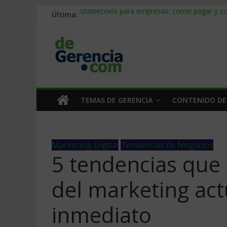
Última:
Stablecoins para empresas: cómo pagar y c
Despido silencioso: qué es y por qué sale ta
IA en selección de personal: cómo auditarla
Trabajo forzoso en la cadena de suministro:
Mercado hispano de EE. UU.: cómo segmenta
TEMAS DE GERENCIA
CONTENIDO DE
Marketing Digital
Tendencias de Negocios
5 tendencias que
del marketing act
inmediato