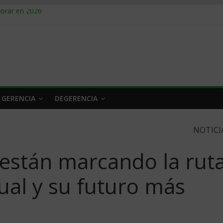
obrar en 2026
n caro
 a tiempo
 qué hacer
rlo y venderle
 GERENCIA
DEGERENCIA
NOTICI
 están marcando la rut
ual y su futuro más