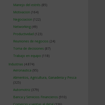
Manejo del estrés
(85)
Motivacion
(164)
Negociacion
(122)
Networking
(49)
Productividad
(123)
Reuniones de negocios
(24)
Toma de decisiones
(87)
Trabajo en equipo
(118)
Industrias
(4.874)
Aeronautica
(95)
Alimentos, Agricultura, Ganaderia y Pesca
(325)
Automotriz
(379)
Banca y Servicios Financieros
(910)
Comercio y ventas al detal
(336)