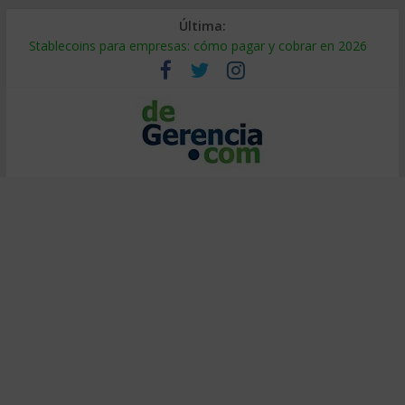
Última:
Stablecoins para empresas: cómo pagar y cobrar en 2026
Despido silencioso: qué es y por qué sale tan caro
IA en selección de personal: cómo auditarla a tiempo
Trabajo forzoso en la cadena de suministro: qué hacer
Mercado hispano de EE. UU.: cómo segmentarlo y venderle