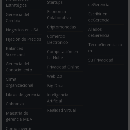
Startups
deGerencia
Estratégica
Economia
Escribir en
Gerencia del
Colaborativa
deGerencia
Cambio
Criptomonedas
Aliados
Negocios en USA
deGerencia
Comercio
Fijación de Precios
Electrónico
TecnoGerencia.co
Balanced
m
Computación en
Scorecard
La Nube
Su Privacidad
Gerencia del
Privacidad Online
Conocimiento
Web 2.0
Clima
organizacional
Big Data
Libros de gerencia
Inteligencia
Artificial
Cobranza
Realidad Virtual
Maestría de
gerencia MBA
Como invertir