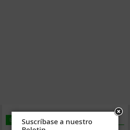
En deGerencia.com
Suscríbase a nuestro
Boletin