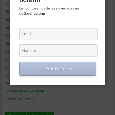
Artículos de Gerencia
Le notificaremos de las novedades en
Noticias de Gerencia
deGerencia.com
Videos de Gerencia
Libros de Gerencia
Webs de Gerencia
Negocios por País
Colaboradores de Gerencia
Glosario
Glosario Inglés – Español
REGISTRESE YA
Los mejores MBA
Firmas de Gerencia
Formación de Gerencia
Todos los Temas