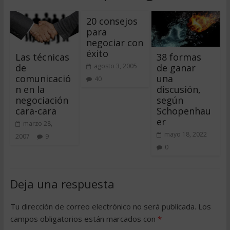
20 consejos
para
negociar con
éxito
Las técnicas
38 formas
de
de ganar
agosto 3, 2005
comunicació
una
40
n en la
discusión,
negociación
según
cara-cara
Schopenhau
er
marzo 28,
mayo 18, 2022
2007
9
0
Deja una respuesta
Tu dirección de correo electrónico no será publicada.
Los
campos obligatorios están marcados con
*