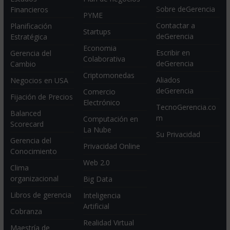
Sobre deGerencia
Financieros
PYME
Contactar a
Planificación
Startups
deGerencia
Estratégica
Economia
Escribir en
Gerencia del
Colaborativa
deGerencia
Cambio
Criptomonedas
Aliados
Negocios en USA
deGerencia
Comercio
Fijación de Precios
Electrónico
TecnoGerencia.co
Balanced
m
Computación en
Scorecard
La Nube
Su Privacidad
Gerencia del
Privacidad Online
Conocimiento
Web 2.0
Clima
organizacional
Big Data
Libros de gerencia
Inteligencia
Artificial
Cobranza
Realidad Virtual
Maestría de