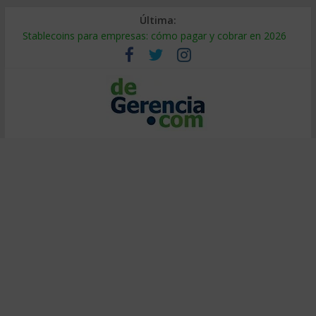
Última:
Stablecoins para empresas: cómo pagar y cobrar en 2026
Despido silencioso: qué es y por qué sale tan caro
IA en selección de personal: cómo auditarla a tiempo
Trabajo forzoso en la cadena de suministro: qué hacer
Mercado hispano de EE. UU.: cómo segmentarlo y venderle