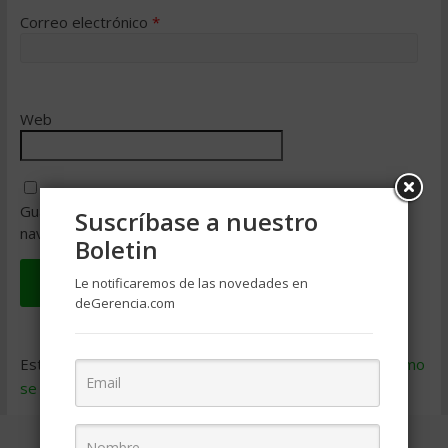
Correo electrónico
*
Web
Guarda mi nombre, correo electrónico y web en este
Suscríbase a nuestro
navegador para la próxima vez que comente.
Boletin
Le notificaremos de las novedades en
deGerencia.com
Este sitio usa Akismet para reducir el spam.
Aprende cómo
se procesan los datos de tus comentarios
.