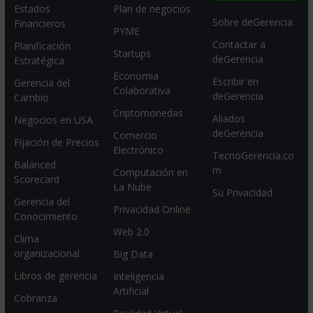
Estados
Plan de negocios
Sobre deGerencia
Financieros
PYME
Contactar a
Planificación
Startups
deGerencia
Estratégica
Economia
Escribir en
Gerencia del
Colaborativa
deGerencia
Cambio
Criptomonedas
Aliados
Negocios en USA
deGerencia
Comercio
Fijación de Precios
Electrónico
TecnoGerencia.co
Balanced
m
Computación en
Scorecard
La Nube
Su Privacidad
Gerencia del
Privacidad Online
Conocimiento
Web 2.0
Clima
organizacional
Big Data
Libros de gerencia
Inteligencia
Artificial
Cobranza