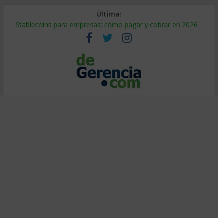
Última:
Stablecoins para empresas: cómo pagar y cobrar en 2026
Despido silencioso: qué es y por qué sale tan caro
IA en selección de personal: cómo auditarla a tiempo
Trabajo forzoso en la cadena de suministro: qué hacer
Mercado hispano de EE. UU.: cómo segmentarlo y venderle