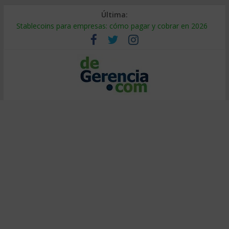
Última:
Stablecoins para empresas: cómo pagar y cobrar en 2026
Despido silencioso: qué es y por qué sale tan caro
IA en selección de personal: cómo auditarla a tiempo
Trabajo forzoso en la cadena de suministro: qué hacer
Mercado hispano de EE. UU.: cómo segmentarlo y venderle