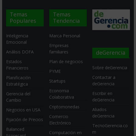
Temas
Temas
Populares
Tendencia
Inteligencia
Marca Personal
Emocional
Empresas
deGerencia
Análisis DOFA
familiares
Estados
Plan de negocios
Sobre deGerencia
Financieros
PYME
Contactar a
Planificación
Startups
deGerencia
Estratégica
Economia
Escribir en
Gerencia del
Colaborativa
deGerencia
Cambio
Criptomonedas
Aliados
Negocios en USA
deGerencia
Comercio
Fijación de Precios
Electrónico
TecnoGerencia.co
Balanced
m
Computación en
Scorecard