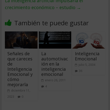
La inteligencia artificial impulsaría el
crecimiento económico – estudio
→
También te puede gustar
Señales de
La
Inteligencia
que careces
automotivac
Emocional
de
ión en la
julio 5, 2004
Inteligencia
inteligencia
36
Emocional y
emocional
cómo
enero 26, 2011
mejorarla
4
diciembre 11,
2023
0