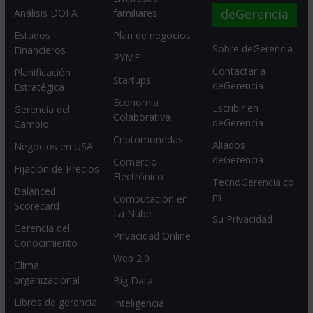
deGerencia
Análisis DOFA
familiares
Estados
Plan de negocios
Sobre deGerencia
Financieros
PYME
Contactar a
Planificación
Startups
deGerencia
Estratégica
Economia
Escribir en
Gerencia del
Colaborativa
deGerencia
Cambio
Criptomonedas
Aliados
Negocios en USA
deGerencia
Comercio
Fijación de Precios
Electrónico
TecnoGerencia.co
Balanced
m
Computación en
Scorecard
La Nube
Su Privacidad
Gerencia del
Privacidad Online
Conocimiento
Web 2.0
Clima
organizacional
Big Data
Libros de gerencia
Inteligencia