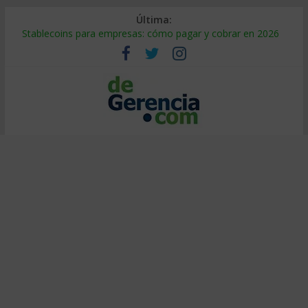
Última:
Stablecoins para empresas: cómo pagar y cobrar en 2026
Despido silencioso: qué es y por qué sale tan caro
IA en selección de personal: cómo auditarla a tiempo
Trabajo forzoso en la cadena de suministro: qué hacer
Mercado hispano de EE. UU.: cómo segmentarlo y venderle