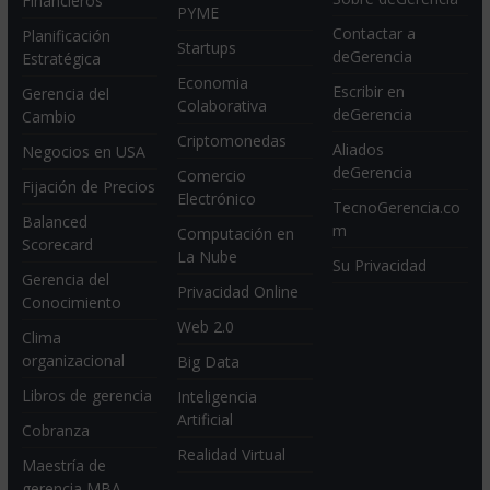
Financieros
PYME
Contactar a
Planificación
Startups
deGerencia
Estratégica
Economia
Escribir en
Gerencia del
Colaborativa
deGerencia
Cambio
Criptomonedas
Aliados
Negocios en USA
deGerencia
Comercio
Fijación de Precios
Electrónico
TecnoGerencia.co
Balanced
m
Computación en
Scorecard
La Nube
Su Privacidad
Gerencia del
Privacidad Online
Conocimiento
Web 2.0
Clima
organizacional
Big Data
Libros de gerencia
Inteligencia
Artificial
Cobranza
Realidad Virtual
Maestría de
gerencia MBA