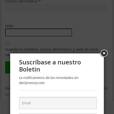
Correo electrónico
*
Web
Guarda mi nombre, correo electrónico y web en este
navegador para la próxima vez que comente.
Suscríbase a nuestro
Boletin
Le notificaremos de las novedades en
deGerencia.com
Este sitio usa Akismet para reducir el spam.
Aprende cómo
se procesan los datos de tus comentarios
.