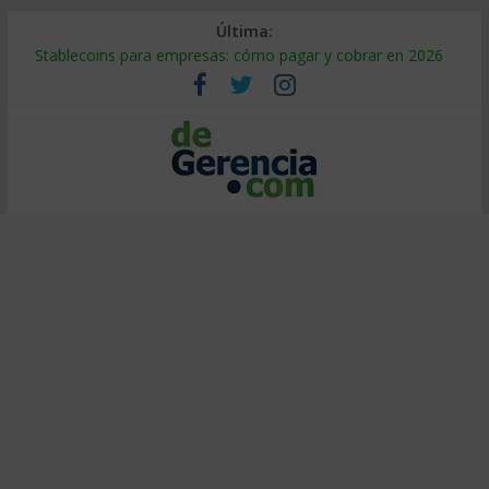
Última:
Stablecoins para empresas: cómo pagar y cobrar en 2026
Despido silencioso: qué es y por qué sale tan caro
IA en selección de personal: cómo auditarla a tiempo
Trabajo forzoso en la cadena de suministro: qué hacer
Mercado hispano de EE. UU.: cómo segmentarlo y venderle