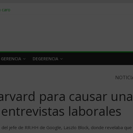
obrar en 2026
n caro
 a tiempo
 qué hacer
rlo y venderle
 GERENCIA
DEGERENCIA
NOTICI
arvard para causar una
entrevistas laborales
ón del jefe de RR.HH de Google, Laszlo Block, donde revelaba que