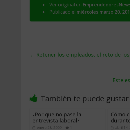
Ver original en
EmprendedoresNew
Publicado el
miércoles marzo 20, 20
←
Retener los empleados, el reto de los
Este es
También te puede gustar
¿Por que no pase la
Cómo c
entrevista laboral?
durante 
enero 28, 2009
1
abril 14,