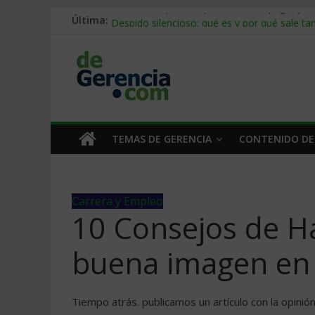
Última:
Stablecoins para empresas: cómo pagar y c
Despido silencioso: qué es y por qué sale ta
IA en selección de personal: cómo auditarla
Trabajo forzoso en la cadena de suministro:
Mercado hispano de EE. UU.: cómo segmenta
TEMAS DE GERENCIA
CONTENIDO DE
Carrera y Empleo
10 Consejos de H
buena imagen en 
Tiempo atrás. publicamos un artículo con la opini