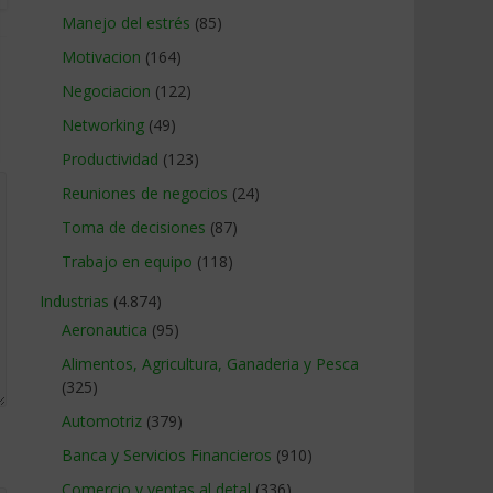
Manejo del estrés
(85)
Motivacion
(164)
Negociacion
(122)
Networking
(49)
Productividad
(123)
Reuniones de negocios
(24)
Toma de decisiones
(87)
Trabajo en equipo
(118)
Industrias
(4.874)
Aeronautica
(95)
Alimentos, Agricultura, Ganaderia y Pesca
(325)
Automotriz
(379)
Banca y Servicios Financieros
(910)
Comercio y ventas al detal
(336)