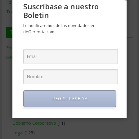
Formación de Gerencia
Suscríbase a nuestro
Todos los Temas
Boletin
Le notificaremos de las novedades en
Temas de Gerencia
deGerencia.com
Empresas de Gerencia
(38)
Gerencia
(9.481)
Ciencias Económicas
(80)
Contabilidad
(466)
Educacion Gerencial
(454)
Estrategia Empresarial
(304)
REGISTRESE YA
Finanzas Corporativas
(748)
Gerencia social y ambiental
(223)
Gobierno Corporativo
(11)
Legal
(125)