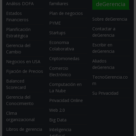
deGerencia
Análisis DOFA
familiares
Estados
Plan de negocios
Sobre deGerencia
Financieros
PYME
Contactar a
Planificación
Startups
deGerencia
Estratégica
Economia
Escribir en
Gerencia del
Colaborativa
deGerencia
Cambio
Criptomonedas
Aliados
Negocios en USA
deGerencia
Comercio
Fijación de Precios
Electrónico
TecnoGerencia.co
Balanced
m
Computación en
Scorecard
La Nube
Su Privacidad
Gerencia del
Privacidad Online
Conocimiento
Web 2.0
Clima
organizacional
Big Data
Libros de gerencia
Inteligencia
Artificial