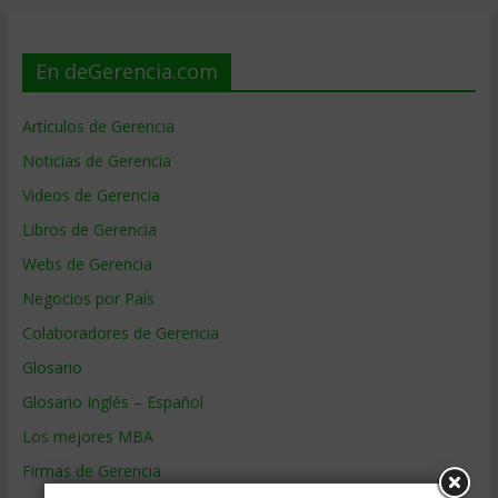
En deGerencia.com
Artículos de Gerencia
Noticias de Gerencia
Videos de Gerencia
Libros de Gerencia
Webs de Gerencia
Negocios por País
Colaboradores de Gerencia
Glosario
Glosario Inglés – Español
Los mejores MBA
Firmas de Gerencia