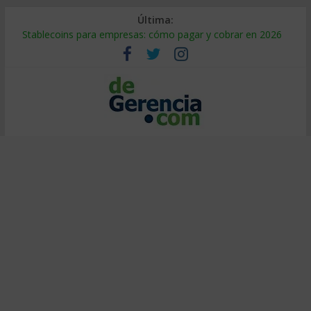
Última:
Stablecoins para empresas: cómo pagar y cobrar en 2026
Despido silencioso: qué es y por qué sale tan caro
IA en selección de personal: cómo auditarla a tiempo
Trabajo forzoso en la cadena de suministro: qué hacer
Mercado hispano de EE. UU.: cómo segmentarlo y venderle