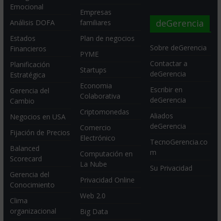
Emocional
Empresas
deGerencia
Análisis DOFA
familiares
Estados
Plan de negocios
Sobre deGerencia
Financieros
PYME
Contactar a
Planificación
Startups
deGerencia
Estratégica
Economia
Escribir en
Gerencia del
Colaborativa
deGerencia
Cambio
Criptomonedas
Aliados
Negocios en USA
deGerencia
Comercio
Fijación de Precios
Electrónico
TecnoGerencia.co
Balanced
m
Computación en
Scorecard
La Nube
Su Privacidad
Gerencia del
Privacidad Online
Conocimiento
Web 2.0
Clima
organizacional
Big Data