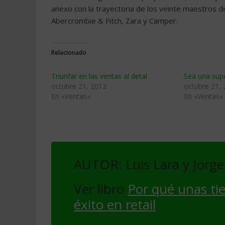
anexo con la trayectoria de los veinte maestros d
Abercrombie & Fitch, Zara y Camper.
Relacionado
Triunfar en las ventas al detal
Sea una supe
octubre 21, 2013
octubre 21,
En «Ventas»
En «Ventas»
AUTOR: Luis Lara y Jorg
Ver libro
Por qué unas tie
éxito en retail