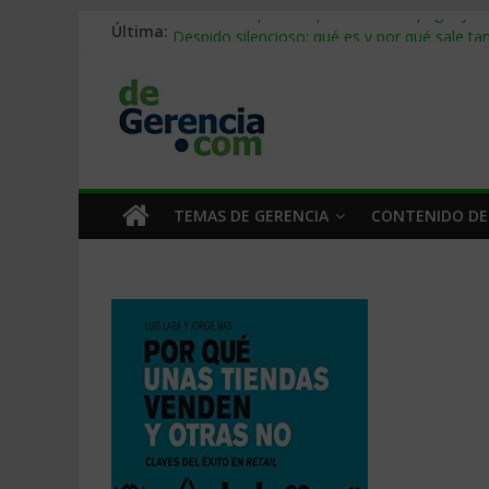
Stablecoins para empresas: cómo pagar y c
Última:
Despido silencioso: qué es y por qué sale ta
IA en selección de personal: cómo auditarla
Trabajo forzoso en la cadena de suministro:
Mercado hispano de EE. UU.: cómo segmenta
TEMAS DE GERENCIA
CONTENIDO DE