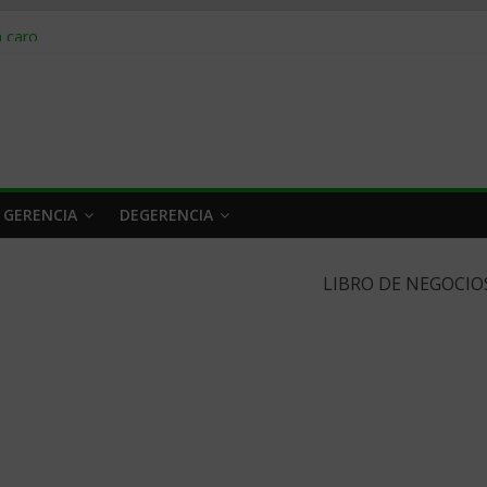
obrar en 2026
n caro
 a tiempo
 qué hacer
rlo y venderle
 GERENCIA
DEGERENCIA
LIBRO DE NEGOCIO