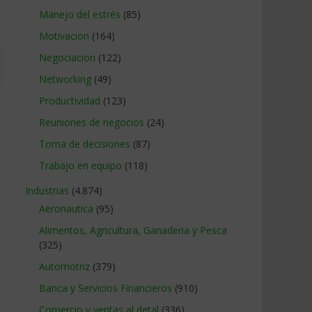
Manejo del estrés
(85)
Motivacion
(164)
Negociacion
(122)
Networking
(49)
Productividad
(123)
Reuniones de negocios
(24)
Toma de decisiones
(87)
Trabajo en equipo
(118)
Industrias
(4.874)
Aeronautica
(95)
Alimentos, Agricultura, Ganaderia y Pesca
(325)
Automotriz
(379)
Banca y Servicios Financieros
(910)
Comercio y ventas al detal
(336)