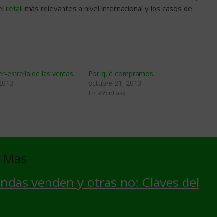
el
retail
más relevantes a nivel internacional y los casos de
r-estrella de las ventas
Por qué compramos
 2013
octubre 21, 2013
En «Ventas»
e Mas
ndas venden y otras no: Claves del