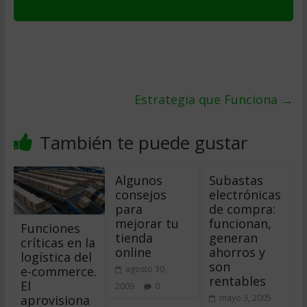
Estrategia que Funciona
→
También te puede gustar
Algunos
Subastas
consejos
electrónicas
para
de compra:
mejorar tu
funcionan,
Funciones
tienda
generan
críticas en la
online
ahorros y
logística del
son
e-commerce.
agosto 30,
rentables
El
2009
0
aprovisiona
mayo 3, 2005