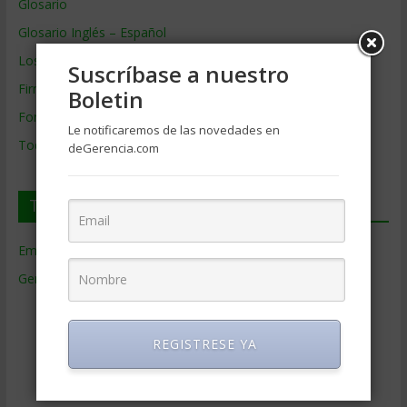
Glosario
Glosario Inglés – Español
Los mejores MBA
Suscríbase a nuestro
Firmas de Gerencia
Boletin
Formación de Gerencia
Le notificaremos de las novedades en
Todos los Temas
deGerencia.com
Temas de Gerencia
Empresas de Gerencia
(38)
Gerencia
(9.477)
Ciencias Económicas
(80)
Contabilidad
(466)
REGISTRESE YA
Educacion Gerencial
(454)
Estrategia Empresarial
(304)