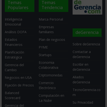
Temas
Temas
Populares
Tendencia
Inteligencia
Marca Personal
Emocional
Empresas
deGerencia
Análisis DOFA
familiares
Estados
Plan de negocios
Sobre deGerencia
Financieros
PYME
Contactar a
Planificación
Startups
deGerencia
Estratégica
Economia
Escribir en
Gerencia del
Colaborativa
deGerencia
Cambio
Criptomonedas
Aliados
Negocios en USA
deGerencia
Comercio
Fijación de Precios
Electrónico
TecnoGerencia.co
Balanced
m
Computación en
Scorecard
La Nube
Su Privacidad
Gerencia del