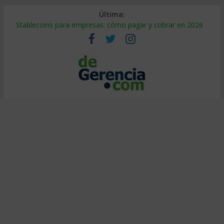
Última:
Stablecoins para empresas: cómo pagar y cobrar en 2026
Despido silencioso: qué es y por qué sale tan caro
IA en selección de personal: cómo auditarla a tiempo
Trabajo forzoso en la cadena de suministro: qué hacer
Mercado hispano de EE. UU.: cómo segmentarlo y venderle