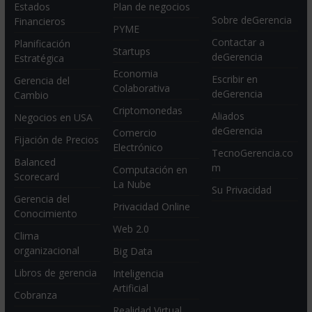
Estados
Plan de negocios
Sobre deGerencia
Financieros
PYME
Contactar a
Planificación
Startups
deGerencia
Estratégica
Economia
Escribir en
Gerencia del
Colaborativa
deGerencia
Cambio
Criptomonedas
Aliados
Negocios en USA
deGerencia
Comercio
Fijación de Precios
Electrónico
TecnoGerencia.co
Balanced
m
Computación en
Scorecard
La Nube
Su Privacidad
Gerencia del
Privacidad Online
Conocimiento
Web 2.0
Clima
organizacional
Big Data
Libros de gerencia
Inteligencia
Artificial
Cobranza
Realidad Virtual