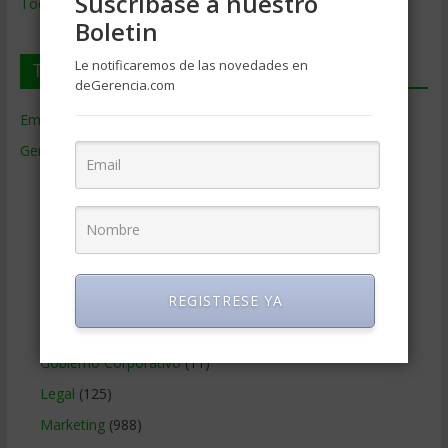
Suscríbase a nuestro
Todos los Temas
Boletin
Le notificaremos de las novedades en
Temas de Gerencia
deGerencia.com
Empresas de Gerencia
(38)
Gerencia
(9.477)
Ciencias Económicas
(80)
Contabilidad
(466)
Educacion Gerencial
(454)
Estrategia Empresarial
(304)
Finanzas Corporativas
(748)
REGISTRESE YA
Gerencia social y ambiental
(223)
Gobierno Corporativo
(11)
Legal
(125)
Marketing
(988)