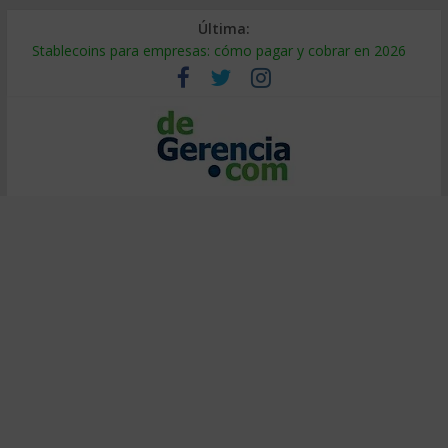
Última:
Stablecoins para empresas: cómo pagar y cobrar en 2026
Despido silencioso: qué es y por qué sale tan caro
IA en selección de personal: cómo auditarla a tiempo
Trabajo forzoso en la cadena de suministro: qué hacer
Mercado hispano de EE. UU.: cómo segmentarlo y venderle