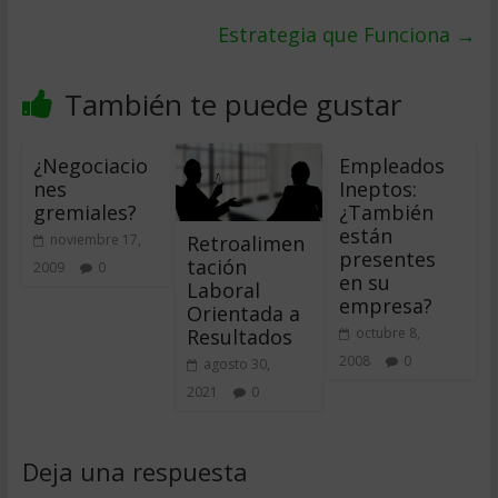
Estrategia que Funciona
→
También te puede gustar
¿Negociacio
Empleados
nes
Ineptos:
gremiales?
¿También
están
Retroalimen
noviembre 17,
presentes
tación
2009
0
en su
Laboral
empresa?
Orientada a
Resultados
octubre 8,
2008
0
agosto 30,
2021
0
Deja una respuesta