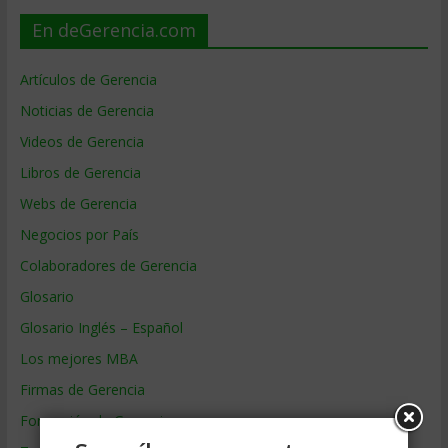
En deGerencia.com
Artículos de Gerencia
Noticias de Gerencia
Videos de Gerencia
Libros de Gerencia
Webs de Gerencia
Negocios por País
Colaboradores de Gerencia
Glosario
Glosario Inglés – Español
Los mejores MBA
Firmas de Gerencia
Formación de Gerencia