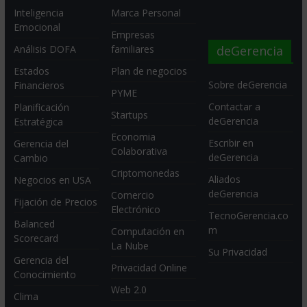
Inteligencia
Marca Personal
Emocional
Empresas
deGerencia
Análisis DOFA
familiares
Estados
Plan de negocios
Sobre deGerencia
Financieros
PYME
Contactar a
Planificación
Startups
deGerencia
Estratégica
Economia
Escribir en
Gerencia del
Colaborativa
deGerencia
Cambio
Criptomonedas
Aliados
Negocios en USA
deGerencia
Comercio
Fijación de Precios
Electrónico
TecnoGerencia.co
Balanced
m
Computación en
Scorecard
La Nube
Su Privacidad
Gerencia del
Privacidad Online
Conocimiento
Web 2.0
Clima