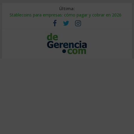
Última:
Stablecoins para empresas: cómo pagar y cobrar en 2026
Despido silencioso: qué es y por qué sale tan caro
IA en selección de personal: cómo auditarla a tiempo
Trabajo forzoso en la cadena de suministro: qué hacer
Mercado hispano de EE. UU.: cómo segmentarlo y venderle