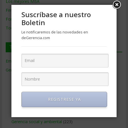
Los mejores MBA
Firmas de Gerencia
Suscríbase a nuestro
Formación de Gerencia
Boletin
Todos los Temas
Le notificaremos de las novedades en
deGerencia.com
Temas de Gerencia
Empresas de Gerencia
(38)
Gerencia
(9.477)
Ciencias Económicas
(80)
Contabilidad
(466)
Educacion Gerencial
(454)
REGISTRESE YA
Estrategia Empresarial
(304)
Finanzas Corporativas
(748)
Gerencia social y ambiental
(223)