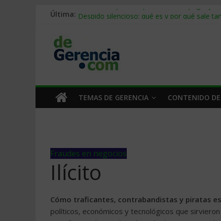
Stablecoins para empresas: cómo pagar y c
Última:
Despido silencioso: qué es y por qué sale ta
IA en selección de personal: cómo auditarla
Trabajo forzoso en la cadena de suministro:
Mercado hispano de EE. UU.: cómo segmenta
TEMAS DE GERENCIA
CONTENIDO DE
Fraudes en negocios
Ilícito
Cómo traficantes, contrabandistas y piratas 
políticos, económicos y tecnológicos que sirvieron 