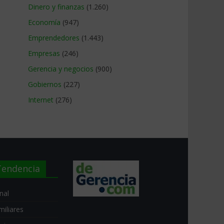
Dinero y finanzas
(1.260)
Economía
(947)
Emprendedores
(1.443)
Empresas
(246)
Gerencia y negocios
(900)
Gobiernos
(227)
Internet
(276)
endencia
nal
iliares