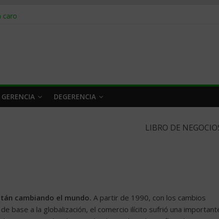
obrar en 2026
n caro
 a tiempo
 qué hacer
rlo y venderle
 GERENCIA
DEGERENCIA
LIBRO DE NEGOCIO
están cambiando el mundo.
A partir de 1990, con los cambios
de base a la globalización, el comercio ilícito sufrió una important