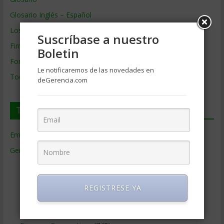
Glosario Inglés – Español
Los mejores MBA
Suscríbase a nuestro
Firmas de Gerencia
Boletin
Formación de Gerencia
Le notificaremos de las novedades en
Todos los Temas
deGerencia.com
Temas de Gerencia
Empresas de Gerencia
(38)
Gerencia
(9.477)
Ciencias Económicas
(80)
Contabilidad
(466)
REGISTRESE YA
Educacion Gerencial
(454)
Estrategia Empresarial
(304)