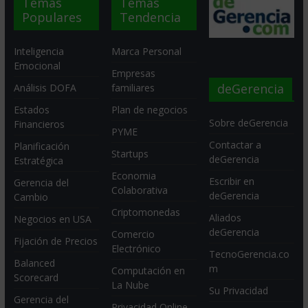
Temas
Temas
Populares
Tendencia
Inteligencia
Marca Personal
Emocional
Empresas
deGerencia
Análisis DOFA
familiares
Estados
Plan de negocios
Sobre deGerencia
Financieros
PYME
Contactar a
Planificación
Startups
deGerencia
Estratégica
Economia
Escribir en
Gerencia del
Colaborativa
deGerencia
Cambio
Criptomonedas
Aliados
Negocios en USA
deGerencia
Comercio
Fijación de Precios
Electrónico
TecnoGerencia.co
Balanced
m
Computación en
Scorecard
La Nube
Su Privacidad
Gerencia del
Privacidad Online