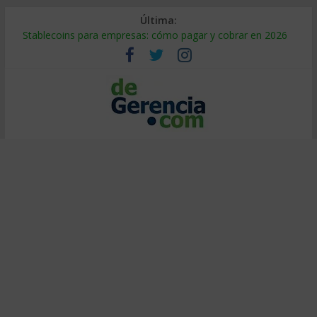
Última:
Stablecoins para empresas: cómo pagar y cobrar en 2026
Despido silencioso: qué es y por qué sale tan caro
IA en selección de personal: cómo auditarla a tiempo
Trabajo forzoso en la cadena de suministro: qué hacer
Mercado hispano de EE. UU.: cómo segmentarlo y venderle