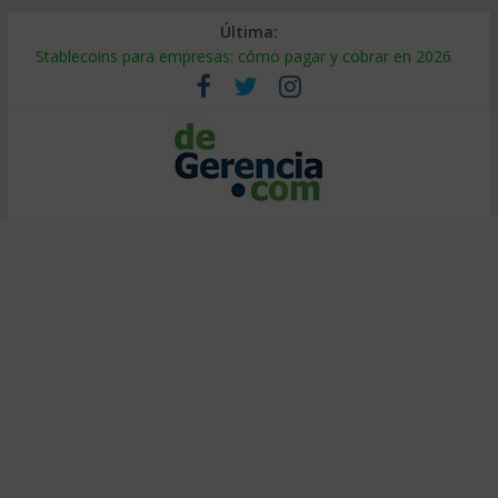
Última:
Stablecoins para empresas: cómo pagar y cobrar en 2026
Despido silencioso: qué es y por qué sale tan caro
IA en selección de personal: cómo auditarla a tiempo
Trabajo forzoso en la cadena de suministro: qué hacer
Mercado hispano de EE. UU.: cómo segmentarlo y venderle