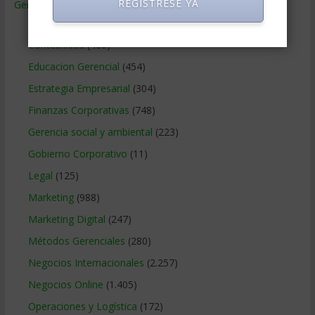
REGISTRESE YA
Gerencia
(9.477)
Ciencias Económicas
(80)
Contabilidad
(466)
Educacion Gerencial
(454)
Estrategia Empresarial
(304)
Finanzas Corporativas
(748)
Gerencia social y ambiental
(223)
Gobierno Corporativo
(11)
Legal
(125)
Marketing
(988)
Marketing Digital
(247)
Métodos Gerenciales
(280)
Negocios Internacionales
(2.257)
Negocios Online
(1.405)
Operaciones y Logística
(172)