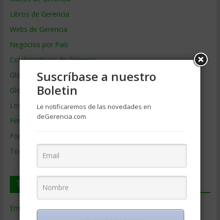
Libros de Gerencia
Webs de Gerencia
Negocios por País
Colaboradores de Gerencia
Suscríbase a nuestro
Glosario
Boletin
Glosario Inglés – Español
Los mejores MBA
Le notificaremos de las novedades en
deGerencia.com
Firmas de Gerencia
Formación de Gerencia
Todos los Temas
Temas de Gerencia
Empresas de Gerencia
(38)