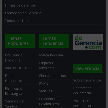
Firmas de Gerencia
Formación de Gerencia
Todos los Temas
Temas
Temas
Populares
Tendencia
Inteligencia
Marca Personal
Emocional
Empresas
deGerencia
Análisis DOFA
familiares
Estados
Plan de negocios
Sobre deGerencia
Financieros
PYME
Contactar a
Planificación
Startups
deGerencia
Estratégica
Economia
Escribir en
Gerencia del
Colaborativa
deGerencia
Cambio