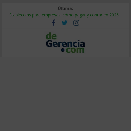
Última:
Stablecoins para empresas: cómo pagar y cobrar en 2026
Despido silencioso: qué es y por qué sale tan caro
IA en selección de personal: cómo auditarla a tiempo
Trabajo forzoso en la cadena de suministro: qué hacer
Mercado hispano de EE. UU.: cómo segmentarlo y venderle