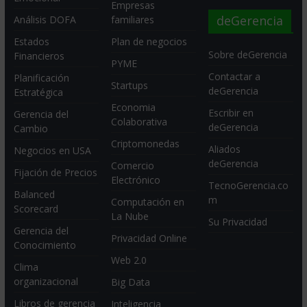
Empresas
deGerencia
Análisis DOFA
familiares
Estados
Plan de negocios
Sobre deGerencia
Financieros
PYME
Contactar a
Planificación
Startups
deGerencia
Estratégica
Economia
Escribir en
Gerencia del
Colaborativa
deGerencia
Cambio
Criptomonedas
Aliados
Negocios en USA
deGerencia
Comercio
Fijación de Precios
Electrónico
TecnoGerencia.co
Balanced
m
Computación en
Scorecard
La Nube
Su Privacidad
Gerencia del
Privacidad Online
Conocimiento
Web 2.0
Clima
organizacional
Big Data
Libros de gerencia
Inteligencia