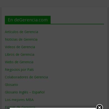
En deGerencia.com
Artículos de Gerencia
Noticias de Gerencia
Videos de Gerencia
Libros de Gerencia
Webs de Gerencia
Negocios por País
Colaboradores de Gerencia
Glosario
Glosario Inglés – Español
Los mejores MBA
Firmas de Gerencia