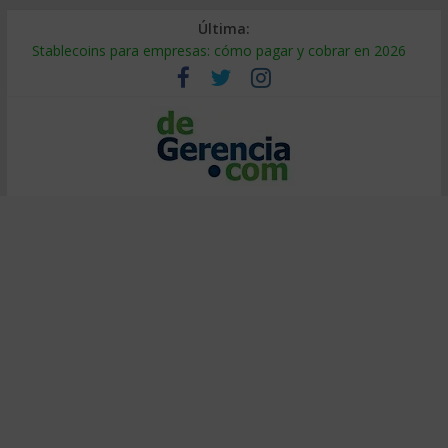
Última:
Stablecoins para empresas: cómo pagar y cobrar en 2026
Despido silencioso: qué es y por qué sale tan caro
IA en selección de personal: cómo auditarla a tiempo
Trabajo forzoso en la cadena de suministro: qué hacer
Mercado hispano de EE. UU.: cómo segmentarlo y venderle