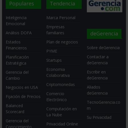
Populares
Tendencia
Inteligencia
Marca Personal
Emocional
Empresas
deGerencia
Análisis DOFA
familiares
Estados
Plan de negocios
Sobre deGerencia
Financieros
PYME
Contactar a
Planificación
Startups
deGerencia
Estratégica
Economia
Escribir en
Gerencia del
Colaborativa
deGerencia
Cambio
Criptomonedas
Aliados
Negocios en USA
deGerencia
Comercio
Fijación de Precios
Electrónico
TecnoGerencia.co
Balanced
m
Computación en
Scorecard
La Nube
Su Privacidad
Gerencia del
Privacidad Online
Conocimiento