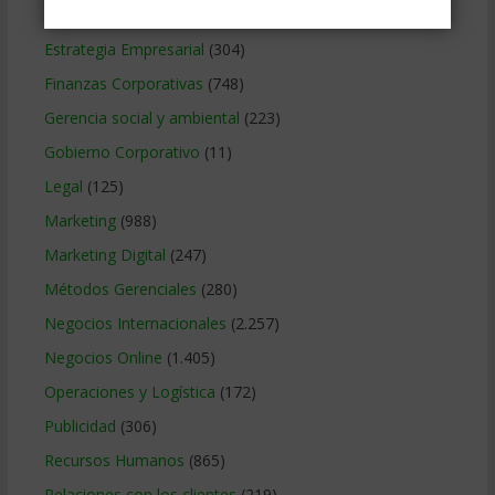
Educacion Gerencial
(454)
Estrategia Empresarial
(304)
Finanzas Corporativas
(748)
Gerencia social y ambiental
(223)
Gobierno Corporativo
(11)
Legal
(125)
Marketing
(988)
Marketing Digital
(247)
Métodos Gerenciales
(280)
Negocios Internacionales
(2.257)
Negocios Online
(1.405)
Operaciones y Logística
(172)
Publicidad
(306)
Recursos Humanos
(865)
Relaciones con los clientes
(219)