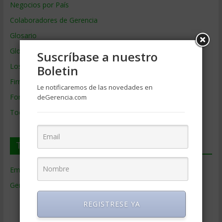
Negocios por País
Colaboradores de Gerencia
Glosario
Glosario Inglés – Español
Suscríbase a nuestro
Los mejores MBA
Boletin
Firmas de Gerencia
Le notificaremos de las novedades en
Formación de Gerencia
deGerencia.com
Todos los Temas
Temas de Gerencia
Empresas de Gerencia
(38)
Gerencia
(9.477)
Ciencias Económicas
(80)
REGISTRESE YA
Contabilidad
(466)