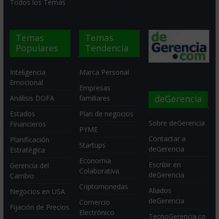
Todos los Temas
Temas
Temas
Populares
Tendencia
Inteligencia
Marca Personal
Emocional
Empresas
deGerencia
Análisis DOFA
familiares
Estados
Plan de negocios
Sobre deGerencia
Financieros
PYME
Contactar a
Planificación
Startups
deGerencia
Estratégica
Economia
Escribir en
Gerencia del
Colaborativa
deGerencia
Cambio
Criptomonedas
Aliados
Negocios en USA
deGerencia
Comercio
Fijación de Precios
Electrónico
TecnoGerencia.co