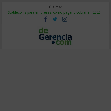
Última:
Stablecoins para empresas: cómo pagar y cobrar en 2026
Despido silencioso: qué es y por qué sale tan caro
IA en selección de personal: cómo auditarla a tiempo
Trabajo forzoso en la cadena de suministro: qué hacer
Mercado hispano de EE. UU.: cómo segmentarlo y venderle