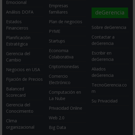
Emocional
Empresas
deGerencia
Análisis DOFA
familiares
Estados
Plan de negocios
Sobre deGerencia
Financieros
PYME
Contactar a
Planificación
Startups
deGerencia
Estratégica
Economia
Escribir en
Gerencia del
Colaborativa
deGerencia
Cambio
Criptomonedas
Aliados
Negocios en USA
deGerencia
Comercio
Fijación de Precios
Electrónico
TecnoGerencia.co
Balanced
m
Computación en
Scorecard
La Nube
Su Privacidad
Gerencia del
Privacidad Online
Conocimiento
Web 2.0
Clima
organizacional
Big Data