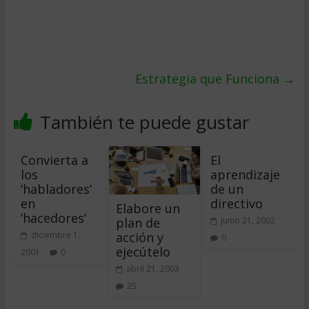
Estrategia que Funciona
→
También te puede gustar
Convierta a
El
los
aprendizaje
‘habladores’
de un
en
directivo
Elabore un
‘hacedores’
plan de
junio 21, 2002
acción y
diciembre 1,
0
ejecútelo
2001
0
abril 21, 2003
25