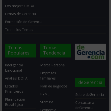
Los mejores MBA
Firmas de Gerencia
Formación de Gerencia
Todos los Temas
Temas
Temas
Populares
Tendencia
Inteligencia
Marca Personal
Emocional
Empresas
Análisis DOFA
familiares
deGerencia
Estados
Plan de negocios
Financieros
PYME
Sobre deGerencia
Planificación
Startups
Contactar a
Estratégica
deGerencia
Economia