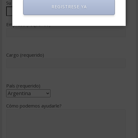
Su teléfono (requerido)
REGISTRESE YA
Empresa (requerido)
Cargo (requerido)
País (requerido)
Cómo podemos ayudarle?