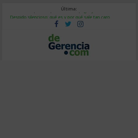
Última:
Stablecoins para empresas: cómo pagar y cobrar en 2026
Despido silencioso: qué es y por qué sale tan caro
IA en selección de personal: cómo auditarla a tiempo
Trabajo forzoso en la cadena de suministro: qué hacer
Mercado hispano de EE. UU.: cómo segmentarlo y venderle