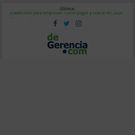
Última:
Stablecoins para empresas: cómo pagar y cobrar en 2026
Despido silencioso: qué es y por qué sale tan caro
IA en selección de personal: cómo auditarla a tiempo
Trabajo forzoso en la cadena de suministro: qué hacer
Mercado hispano de EE. UU.: cómo segmentarlo y venderle