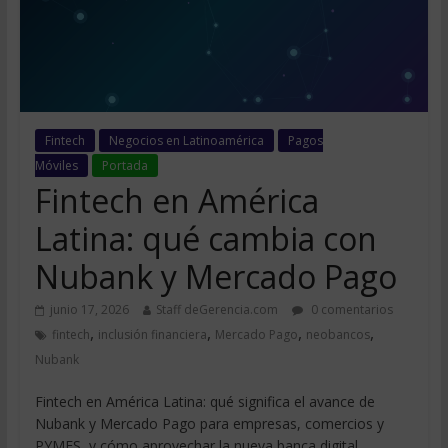
Fintech
Negocios en Latinoamérica
Pagos
Móviles
Portada
Fintech en América
Latina: qué cambia con
Nubank y Mercado Pago
junio 17, 2026
Staff deGerencia.com
0 comentarios
,
,
,
,
fintech
inclusión financiera
Mercado Pago
neobancos
Nubank
Fintech en América Latina: qué significa el avance de
Nubank y Mercado Pago para empresas, comercios y
PYMES, y cómo aprovechar la nueva banca digital.