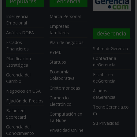
Populares
Tendencia
Inteligencia
Marca Personal
Emocional
Empresas
deGerencia
Análisis DOFA
familiares
Estados
Plan de negocios
Sobre deGerencia
Financieros
PYME
Contactar a
Planificación
Startups
deGerencia
Estratégica
Economia
Escribir en
Gerencia del
Colaborativa
deGerencia
Cambio
Criptomonedas
Aliados
Negocios en USA
deGerencia
Comercio
Fijación de Precios
Electrónico
TecnoGerencia.co
Balanced
m
Computación en
Scorecard
La Nube
Su Privacidad
Gerencia del
Privacidad Online
Conocimiento