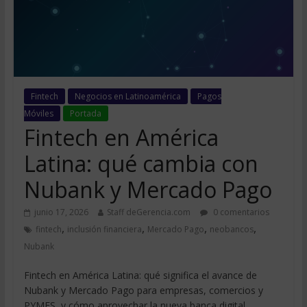
Fintech
Negocios en Latinoamérica
Pagos
Móviles
Portada
Fintech en América
Latina: qué cambia con
Nubank y Mercado Pago
junio 17, 2026
Staff deGerencia.com
0 comentarios
,
,
,
,
fintech
inclusión financiera
Mercado Pago
neobancos
Nubank
Fintech en América Latina: qué significa el avance de
Nubank y Mercado Pago para empresas, comercios y
PYMES, y cómo aprovechar la nueva banca digital.