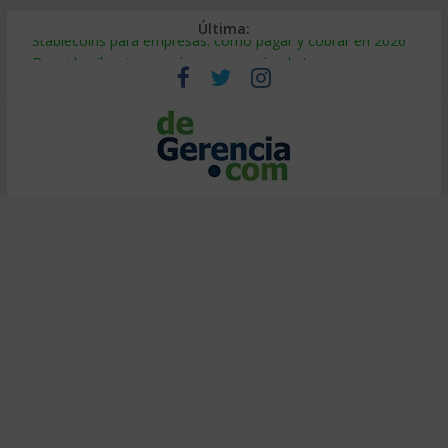
Última:
Stablecoins para empresas: cómo pagar y cobrar en 2026
Despido silencioso: qué es y por qué sale tan caro
IA en selección de personal: cómo auditarla a tiempo
Trabajo forzoso en la cadena de suministro: qué hacer
Mercado hispano de EE. UU.: cómo segmentarlo y venderle