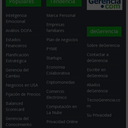
Populares
Tendencia
Inteligencia
Marca Personal
Emocional
Empresas
deGerencia
Análisis DOFA
familiares
Estados
Plan de negocios
Sobre deGerencia
Financieros
PYME
Contactar a
Planificación
Startups
deGerencia
Estratégica
Economia
Escribir en
Gerencia del
Colaborativa
deGerencia
Cambio
Criptomonedas
Aliados
Negocios en USA
deGerencia
Comercio
Fijación de Precios
Electrónico
TecnoGerencia.co
Balanced
m
Computación en
Scorecard
La Nube
Su Privacidad
Gerencia del
Privacidad Online
Conocimiento