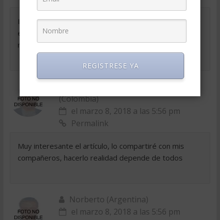
Importante e interesante. Necesito información sobre
el manejo de recursos humanos en la pequeña y
mediana empresa
REGISTRESE YA
IRMA LUZ OSPINA AGUDELO
(Colombia)
el marzo 8, 2018 a las 5:56 pm
Permalink
Muy interesante el artículo, lo compartiré con mis
compañeros, hacerlo realidad depende de todos
Norberto (Argentina)
el marzo 8, 2018 a las 5:56 pm