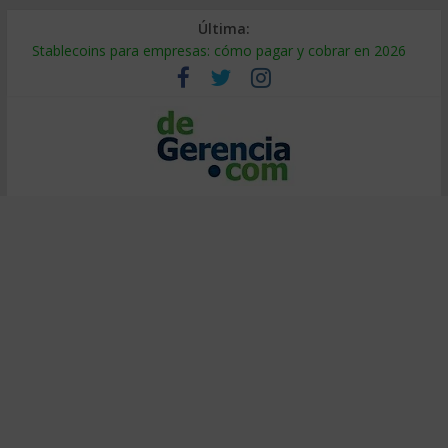
Última:
Stablecoins para empresas: cómo pagar y cobrar en 2026
Despido silencioso: qué es y por qué sale tan caro
IA en selección de personal: cómo auditarla a tiempo
Trabajo forzoso en la cadena de suministro: qué hacer
Mercado hispano de EE. UU.: cómo segmentarlo y venderle