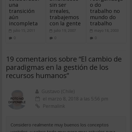
una
sin ser
o do
transición
irreales,
trabalho no
aún
trabajemos
mundo do
incompleta
con la gente
trabalho
julio 15, 2011
julio 19, 2007
mayo 18, 2003
0
0
0
19 comentarios sobre “
El cambio de
paradigmas en la gestión de los
recursos humanos
”
Gustavo (Chile)
el marzo 8, 2018 a las 5:56 pm
Permalink
Considero realmente muy buenos los conceptos
vertidos, y sobre todo muy pero muy actuales para