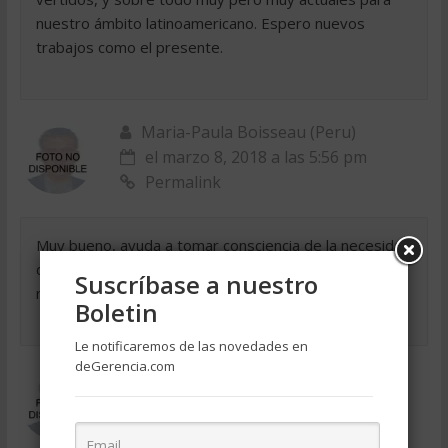
nuestro ámbito latinoamericano. Espero nuevos
trabajos como el presente.
Maria-Paula Boisseau (Peru)
el marzo 8, 2018 a las 5:56 pm
Permalink
Muy bueno, ayuda a tomar consciencia de la necesidad
de cambio de mentalidad y de una formación que
Suscríbase a nuestro
nunca termina…
Boletin
Le notificaremos de las novedades en
deGerencia.com
Wiliam Guaira (Venezuela)
el marzo 8, 2018 a las 5:56 pm
Permalink