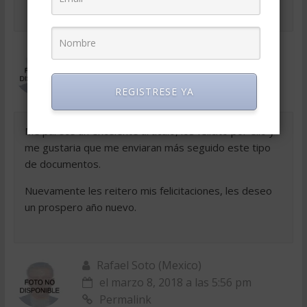
Edgar Dominguez (Mexico)
el marzo 8, 2018 a las 5:56 pm
Permalink
REGISTRESE YA
Me parece un excelente artículo, los felicito por ello y
me gustaria que me enviaran más seguido este tipo
de documentos.
Nuevamente les reitero mis felicitaciones, les deseo
un prospero año nuevo.
Rafael Soto (Mexico)
el marzo 8, 2018 a las 5:56 pm
Permalink