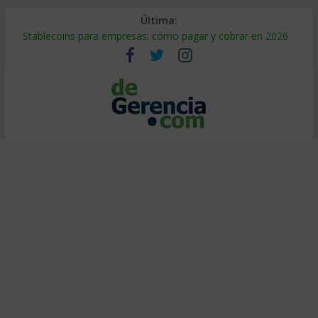
Última:
Stablecoins para empresas: cómo pagar y cobrar en 2026
Despido silencioso: qué es y por qué sale tan caro
IA en selección de personal: cómo auditarla a tiempo
Trabajo forzoso en la cadena de suministro: qué hacer
Mercado hispano de EE. UU.: cómo segmentarlo y venderle