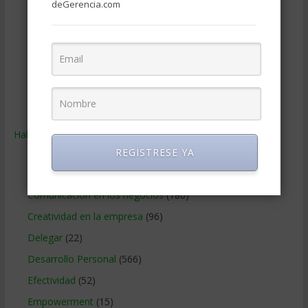
Publicidad
(306)
deGerencia.com
Recursos Humanos
(865)
Relaciones con los clientes
(219)
Relaciones publicas
(132)
Tecnologia de Informacion
(665)
Ventas
(242)
Habilidades
(2.843)
REGISTRESE YA
Administracion del tiempo
(70)
Coaching
(101)
Comunicacion en los negocios
(180)
Creatividad en la empresa
(96)
Delegar
(22)
Desarrollo Personal
(566)
Efectividad
(52)
Empowerment
(15)