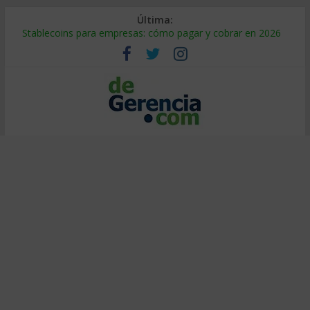
Última:
Stablecoins para empresas: cómo pagar y cobrar en 2026
Despido silencioso: qué es y por qué sale tan caro
IA en selección de personal: cómo auditarla a tiempo
Trabajo forzoso en la cadena de suministro: qué hacer
Mercado hispano de EE. UU.: cómo segmentarlo y venderle