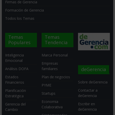
Firmas de Gerencia
Formación de Gerencia
Todos los Temas
Temas
Temas
Populares
Tendencia
Inteligencia
Marca Personal
Emocional
Empresas
deGerencia
Análisis DOFA
familiares
Estados
Plan de negocios
Sobre deGerencia
Financieros
PYME
Contactar a
Planificación
Startups
deGerencia
Estratégica
Economia
Escribir en
Gerencia del
Colaborativa
deGerencia
Cambio