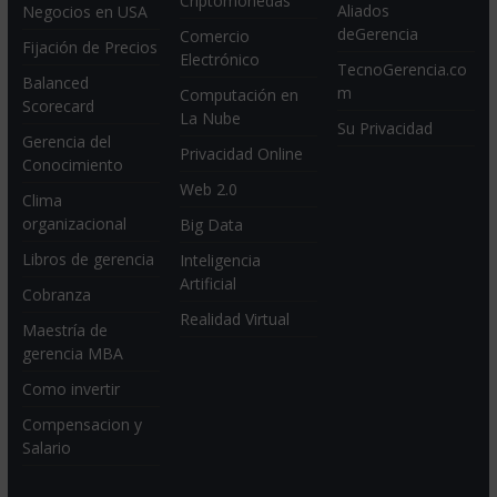
Criptomonedas
Aliados
Negocios en USA
deGerencia
Comercio
Fijación de Precios
Electrónico
TecnoGerencia.co
Balanced
m
Computación en
Scorecard
La Nube
Su Privacidad
Gerencia del
Privacidad Online
Conocimiento
Web 2.0
Clima
organizacional
Big Data
Libros de gerencia
Inteligencia
Artificial
Cobranza
Realidad Virtual
Maestría de
gerencia MBA
Como invertir
Compensacion y
Salario