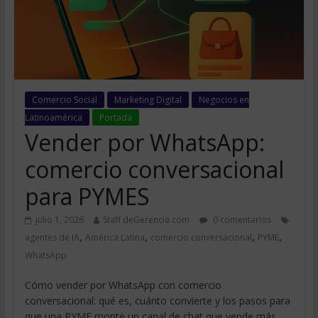
Comercio Social
Marketing Digital
Negocios en
Latinoamérica
Portada
Vender por WhatsApp:
comercio conversacional
para PYMES
julio 1, 2026
Staff deGerencia.com
0 comentarios
,
,
,
,
agentes de IA
América Latina
comercio conversacional
PYME
WhatsApp
Cómo vender por WhatsApp con comercio
conversacional: qué es, cuánto convierte y los pasos para
que una PYME monte un canal de chat que vende más.