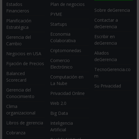
Estados
Plan de negocios
Sobre deGerencia
Financieros
PYME
Contactar a
Planificación
Startups
deGerencia
Estratégica
Economia
Escribir en
Gerencia del
Colaborativa
deGerencia
Cambio
Criptomonedas
Aliados
Negocios en USA
deGerencia
Comercio
Fijación de Precios
Electrónico
TecnoGerencia.co
Balanced
m
Computación en
Scorecard
La Nube
Su Privacidad
Gerencia del
Privacidad Online
Conocimiento
Web 2.0
Clima
organizacional
Big Data
Libros de gerencia
Inteligencia
Artificial
Cobranza