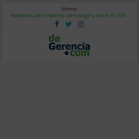
Última:
Stablecoins para empresas: cómo pagar y cobrar en 2026
Despido silencioso: qué es y por qué sale tan caro
IA en selección de personal: cómo auditarla a tiempo
Trabajo forzoso en la cadena de suministro: qué hacer
Mercado hispano de EE. UU.: cómo segmentarlo y venderle