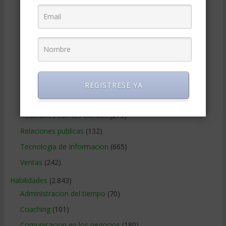
Marketing Digital
(247)
Métodos Gerenciales
(280)
Negocios Internacionales
(2.257)
Negocios Online
(1.405)
Operaciones y Logística
(172)
Publicidad
(306)
REGISTRESE YA
Recursos Humanos
(865)
Relaciones con los clientes
(219)
Relaciones publicas
(132)
Tecnologia de Informacion
(665)
Ventas
(242)
Habilidades
(2.843)
Administracion del tiempo
(70)
Coaching
(101)
Comunicacion en los negocios
(180)