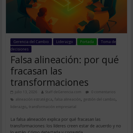
Gerencia del Cambio
Liderazgo
Portada
Toma de
decisiones
Falsa alineación: por qué
fracasan las
transformaciones
julio 13, 2026
Staff deGerencia.com
0 comentarios
,
,
,
alineación estratégica
falsa alineación
gestión del cambio
,
liderazgo
transformación empresarial
La falsa alineación explica por qué fracasan las
transformaciones: los líderes creen estar de acuerdo y no
lo están. Cómo detectarla y corregirla.