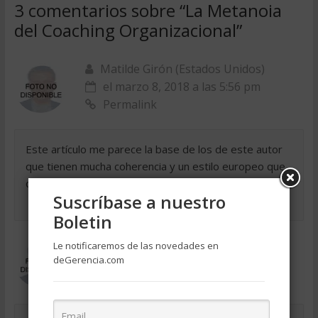
3 comentarios sobre “
La Metanoia
del Coaching Organizacional
”
Matilde Girón (Estados Unidos)
el marzo 8, 2018 a las 5:56 pm
Permalink
Este artículo me parece la base de los de este autor
que tienen mucha coherencia y un estilo europeo que
cada vez se va reconociendo más en Estados Unidos.
Suscríbase a nuestro
Boletin
Carlos I. Rocha (Mexico)
Le notificaremos de las novedades en
el marzo 8, 2018 a las 5:56 pm
deGerencia.com
Permalink