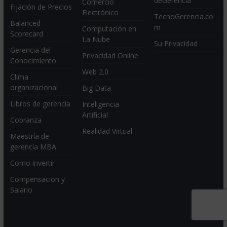
deGerencia
Comercio
Fijación de Precios
Electrónico
TecnoGerencia.co
Balanced
m
Computación en
Scorecard
La Nube
Su Privacidad
Gerencia del
Privacidad Online
Conocimiento
Web 2.0
Clima
organizacional
Big Data
Libros de gerencia
Inteligencia
Artificial
Cobranza
Realidad Virtual
Maestría de
gerencia MBA
Como invertir
Compensacion y
Salario