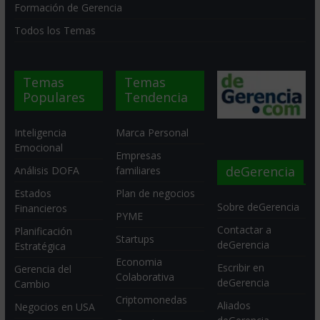
Formación de Gerencia
Todos los Temas
Temas
Temas
Populares
Tendencia
Inteligencia
Marca Personal
Emocional
Empresas
deGerencia
Análisis DOFA
familiares
Estados
Plan de negocios
Sobre deGerencia
Financieros
PYME
Contactar a
Planificación
Startups
deGerencia
Estratégica
Economia
Escribir en
Gerencia del
Colaborativa
deGerencia
Cambio
Criptomonedas
Aliados
Negocios en USA