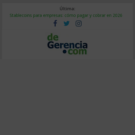
Última:
Stablecoins para empresas: cómo pagar y cobrar en 2026
Despido silencioso: qué es y por qué sale tan caro
IA en selección de personal: cómo auditarla a tiempo
Trabajo forzoso en la cadena de suministro: qué hacer
Mercado hispano de EE. UU.: cómo segmentarlo y venderle