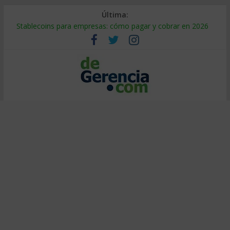
Última:
Stablecoins para empresas: cómo pagar y cobrar en 2026
Despido silencioso: qué es y por qué sale tan caro
IA en selección de personal: cómo auditarla a tiempo
Trabajo forzoso en la cadena de suministro: qué hacer
Mercado hispano de EE. UU.: cómo segmentarlo y venderle