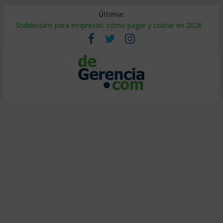
Última:
Stablecoins para empresas: cómo pagar y cobrar en 2026
Despido silencioso: qué es y por qué sale tan caro
IA en selección de personal: cómo auditarla a tiempo
Trabajo forzoso en la cadena de suministro: qué hacer
Mercado hispano de EE. UU.: cómo segmentarlo y venderle