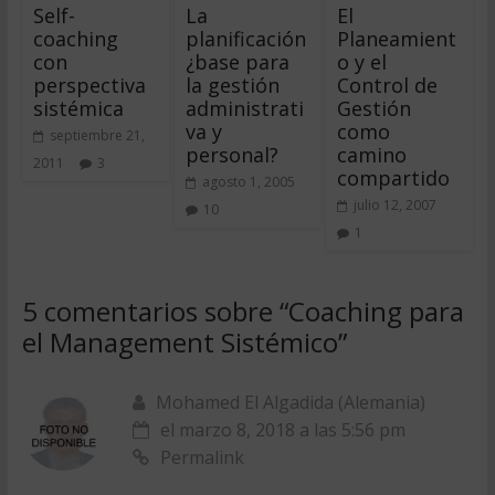
Self-
La
El
coaching
planificación
Planeamient
con
¿base para
o y el
perspectiva
la gestión
Control de
sistémica
administrati
Gestión
va y
como
septiembre 21,
personal?
camino
2011
3
compartido
agosto 1, 2005
julio 12, 2007
10
1
5 comentarios sobre “
Coaching para
el Management Sistémico
”
Mohamed El Algadida (Alemania)
el marzo 8, 2018 a las 5:56 pm
Permalink