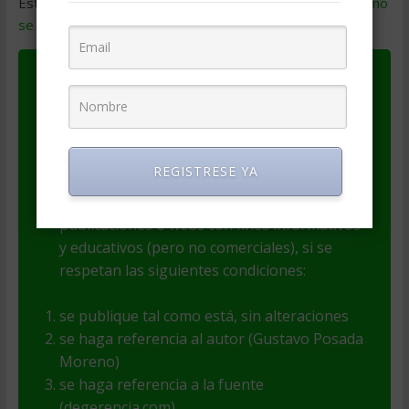
Este sitio usa Akismet para reducir el spam.
Aprende cómo
se procesan los datos de tus comentarios
.
Este artículo es Copyright de su autor(a). El
autor(a) es responsable por el contenido y
las opiniones expresadas, así como de la
legitimidad de su autoría.
REGISTRESE YA
El contenido puede ser incluido en
publicaciones o webs con fines informativos
y educativos (pero no comerciales), si se
respetan las siguientes condiciones:
se publique tal como está, sin alteraciones
se haga referencia al autor (Gustavo Posada
Moreno)
se haga referencia a la fuente
(degerencia.com)