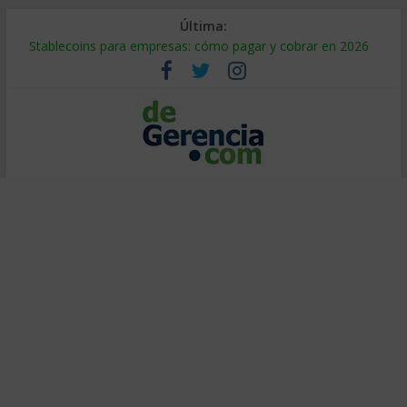
Última:
Stablecoins para empresas: cómo pagar y cobrar en 2026
Despido silencioso: qué es y por qué sale tan caro
IA en selección de personal: cómo auditarla a tiempo
Trabajo forzoso en la cadena de suministro: qué hacer
Mercado hispano de EE. UU.: cómo segmentarlo y venderle