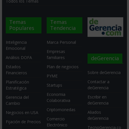
Todos los Temas
Temas
Temas
Populares
Tendencia
Inteligencia
Marca Personal
Emocional
Empresas
deGerencia
Análisis DOFA
familiares
Estados
Plan de negocios
Sobre deGerencia
Financieros
PYME
Contactar a
Planificación
Startups
deGerencia
Estratégica
Economia
Escribir en
Gerencia del
Colaborativa
deGerencia
Cambio
Criptomonedas
Aliados
Negocios en USA
deGerencia
Comercio
Fijación de Precios
Electrónico
TecnoGerencia.co