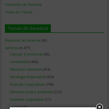
Formación de Gerencia
Todos los Temas
Temas de Gerencia
Empresas de Gerencia
(38)
Gerencia
(9.477)
Ciencias Económicas
(80)
Contabilidad
(466)
Educacion Gerencial
(454)
Estrategia Empresarial
(304)
Finanzas Corporativas
(748)
Gerencia social y ambiental
(223)
Gobierno Corporativo
(11)
Legal
(125)