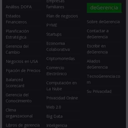
Empresas
deGerencia
Análisis DOFA
familiares
Estados
Plan de negocios
Sobre deGerencia
Financieros
PYME
Contactar a
Planificación
Startups
deGerencia
Estratégica
Economia
Escribir en
Gerencia del
Colaborativa
deGerencia
Cambio
Criptomonedas
Aliados
Negocios en USA
deGerencia
Comercio
Fijación de Precios
Electrónico
TecnoGerencia.co
Balanced
m
Computación en
Scorecard
La Nube
Su Privacidad
Gerencia del
Privacidad Online
Conocimiento
Web 2.0
Clima
organizacional
Big Data
Libros de gerencia
Inteligencia