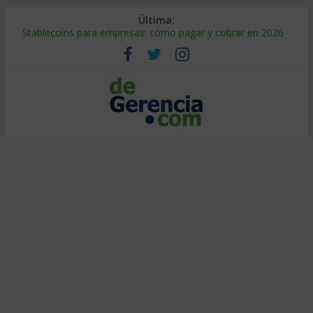
Última:
Stablecoins para empresas: cómo pagar y cobrar en 2026
Despido silencioso: qué es y por qué sale tan caro
IA en selección de personal: cómo auditarla a tiempo
Trabajo forzoso en la cadena de suministro: qué hacer
Mercado hispano de EE. UU.: cómo segmentarlo y venderle